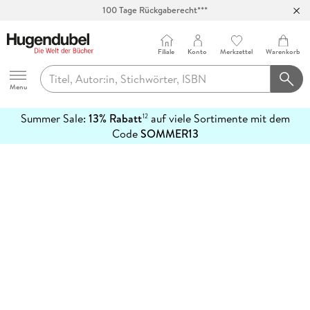
100 Tage Rückgaberecht***
Abholung in über 100 Filialen
Filiale
Konto
Merkzettel
Warenkorb
Hugendubel
Menu
Summer Sale:
13% Rabatt
auf viele Sortimente mit dem
12
mehr
Code
SOMMER13
erfahren