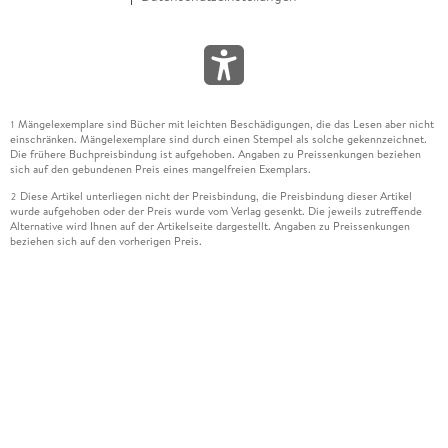
Mängelexemplare sind Bücher mit leichten Beschädigungen, die das Lesen aber nicht
1
einschränken. Mängelexemplare sind durch einen Stempel als solche gekennzeichnet.
Die frühere Buchpreisbindung ist aufgehoben. Angaben zu Preissenkungen beziehen
sich auf den gebundenen Preis eines mangelfreien Exemplars.
Diese Artikel unterliegen nicht der Preisbindung, die Preisbindung dieser Artikel
2
wurde aufgehoben oder der Preis wurde vom Verlag gesenkt. Die jeweils zutreffende
Alternative wird Ihnen auf der Artikelseite dargestellt. Angaben zu Preissenkungen
beziehen sich auf den vorherigen Preis.
Durch Öffnen der Leseprobe willigen Sie ein, dass Daten an den Anbieter der
3
Leseprobe übermittelt werden.
Der gebundene Preis dieses Artikels wird nach Ablauf des auf der Artikelseite
4
dargestellten Datums vom Verlag angehoben.
Der Preisvergleich bezieht sich auf die unverbindliche Preisempfehlung (UVP) des
5
Herstellers.
Der gebundene Preis dieses Artikels wurde vom Verlag gesenkt. Angaben zu
6
Preissenkungen beziehen sich auf den vorherigen Preis.
Die Preisbindung dieses Artikels wurde aufgehoben. Angaben zu Preissenkungen
7