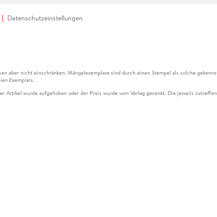
Datenschutzeinstellungen
en aber nicht einschränken. Mängelexemplare sind durch einen Stempel als solche gekennz
ien Exemplars.
ser Artikel wurde aufgehoben oder der Preis wurde vom Verlag gesenkt. Die jeweils zutreffend
ter der Leseprobe übermittelt werden.
kelseite dargestellten Datums vom Verlag angehoben.
g (UVP) des Herstellers.
n zu Preissenkungen beziehen sich auf den vorherigen Preis.
senkungen beziehen sich auf den letzten gebundenen Preis.
kelseite dargestellten Datums vom Verlag angehoben.
n den Gutschein ausschließlich online einlösen unter www.hugendubel.de. Keine Bestellung z
und eBooks) sowie für preisgebundene Kalender, tolino shine (4016621130466), tolino selec
cht möglich. Ein Weiterverkauf und der Handel des Gutscheincodes sind nicht gestattet.