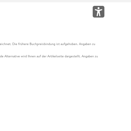
eichnet. Die frühere Buchpreisbindung ist aufgehoben. Angaben zu
e Alternative wird Ihnen auf der Artikelseite dargestellt. Angaben zu
ur Abholung mit Zahlung in der Filiale möglich. Der Gutschein ist nicht
t und das Hugendubel Hörbuch Abo. Der Gutschein ist nicht mit anderen