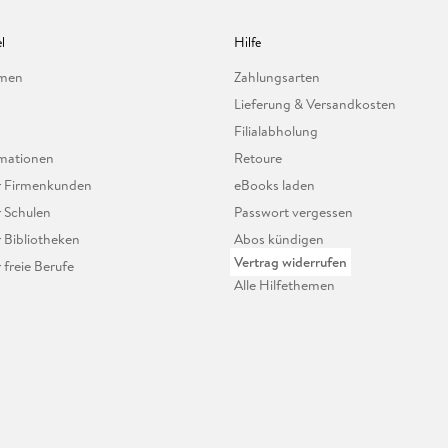
l
Hilfe
hmen
Zahlungsarten
Lieferung & Versandkosten
Filialabholung
mationen
Retoure
ür Firmenkunden
eBooks laden
r Schulen
Passwort vergessen
r Bibliotheken
Abos kündigen
Vertrag widerrufen
r freie Berufe
Alle Hilfethemen