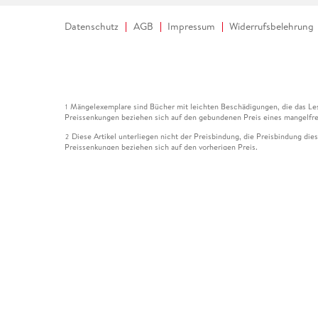
Datenschutz
AGB
Impressum
Widerrufsbelehrung
Mängelexemplare sind Bücher mit leichten Beschädigungen, die das Les
1
Preissenkungen beziehen sich auf den gebundenen Preis eines mangelfre
Diese Artikel unterliegen nicht der Preisbindung, die Preisbindung die
2
Preissenkungen beziehen sich auf den vorherigen Preis.
Durch Öffnen der Leseprobe willigen Sie ein, dass Daten an den Anbie
3
Der gebundene Preis dieses Artikels wird nach Ablauf des auf der Arti
4
Der Preisvergleich bezieht sich auf die unverbindliche Preisempfehlun
5
Der gebundene Preis dieses Artikels wurde vom Verlag gesenkt. Angabe
6
Die Preisbindung dieses Artikels wurde aufgehoben. Angaben zu Preis
7
Der gebundene Preis dieses Artikels wird nach Ablauf des auf der Arti
8
Ihr Gutschein SOMMER13 gilt bis einschließlich 10.08.2026. Sie könne
12
gültig für gesetzlich preisgebundene Artikel (deutschsprachige Bücher 
Gutscheinen und Geschenkkarten kombinierbar. Eine Barauszahlung ist ni