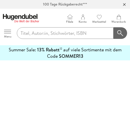
100 Tage Rückgaberecht***
Abholung in über 100 Filialen
Filiale
Konto
Merkzettel
Warenkorb
Hugendubel
Menu
Summer Sale:
13% Rabatt
auf viele Sortimente mit dem
12
mehr
Code
SOMMER13
erfahren