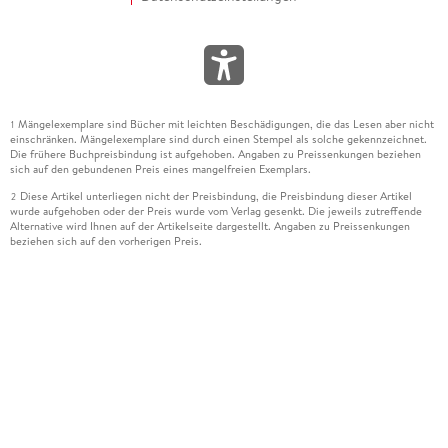
Mängelexemplare sind Bücher mit leichten Beschädigungen, die das Lesen aber nicht
1
einschränken. Mängelexemplare sind durch einen Stempel als solche gekennzeichnet.
Die frühere Buchpreisbindung ist aufgehoben. Angaben zu Preissenkungen beziehen
sich auf den gebundenen Preis eines mangelfreien Exemplars.
Diese Artikel unterliegen nicht der Preisbindung, die Preisbindung dieser Artikel
2
wurde aufgehoben oder der Preis wurde vom Verlag gesenkt. Die jeweils zutreffende
Alternative wird Ihnen auf der Artikelseite dargestellt. Angaben zu Preissenkungen
beziehen sich auf den vorherigen Preis.
Durch Öffnen der Leseprobe willigen Sie ein, dass Daten an den Anbieter der
3
Leseprobe übermittelt werden.
Der gebundene Preis dieses Artikels wird nach Ablauf des auf der Artikelseite
4
dargestellten Datums vom Verlag angehoben.
Der Preisvergleich bezieht sich auf die unverbindliche Preisempfehlung (UVP) des
5
Herstellers.
Der gebundene Preis dieses Artikels wurde vom Verlag gesenkt. Angaben zu
6
Preissenkungen beziehen sich auf den vorherigen Preis.
Die Preisbindung dieses Artikels wurde aufgehoben. Angaben zu Preissenkungen
7