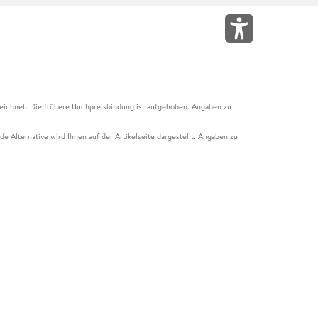
eichnet. Die frühere Buchpreisbindung ist aufgehoben. Angaben zu
e Alternative wird Ihnen auf der Artikelseite dargestellt. Angaben zu
ur Abholung mit Zahlung in der Filiale möglich. Der Gutschein ist nicht
t und das Hugendubel Hörbuch Abo. Der Gutschein ist nicht mit anderen