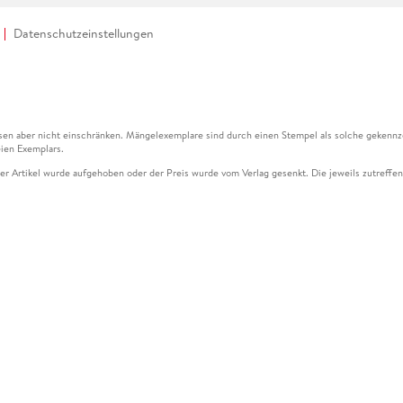
Datenschutzeinstellungen
en aber nicht einschränken. Mängelexemplare sind durch einen Stempel als solche gekennz
ien Exemplars.
ser Artikel wurde aufgehoben oder der Preis wurde vom Verlag gesenkt. Die jeweils zutreffend
ter der Leseprobe übermittelt werden.
kelseite dargestellten Datums vom Verlag angehoben.
g (UVP) des Herstellers.
n zu Preissenkungen beziehen sich auf den vorherigen Preis.
senkungen beziehen sich auf den letzten gebundenen Preis.
kelseite dargestellten Datums vom Verlag angehoben.
n den Gutschein ausschließlich online einlösen unter www.hugendubel.de. Keine Bestellung z
und eBooks) sowie für preisgebundene Kalender, tolino shine (4016621130466), tolino selec
cht möglich. Ein Weiterverkauf und der Handel des Gutscheincodes sind nicht gestattet.