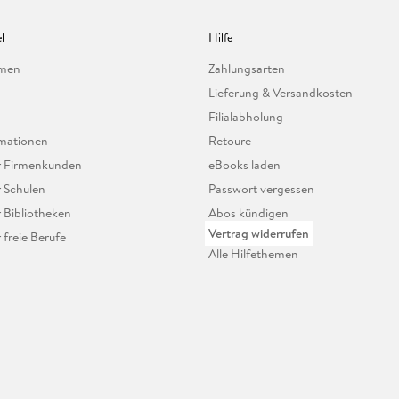
l
Hilfe
hmen
Zahlungsarten
Lieferung & Versandkosten
Filialabholung
mationen
Retoure
ür Firmenkunden
eBooks laden
r Schulen
Passwort vergessen
r Bibliotheken
Abos kündigen
Vertrag widerrufen
r freie Berufe
Alle Hilfethemen