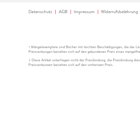
Datenschutz
AGB
Impressum
Widerrufsbelehrung
Mängelexemplare sind Bücher mit leichten Beschädigungen, die das Les
1
Preissenkungen beziehen sich auf den gebundenen Preis eines mangelfre
Diese Artikel unterliegen nicht der Preisbindung, die Preisbindung die
2
Preissenkungen beziehen sich auf den vorherigen Preis.
Durch Öffnen der Leseprobe willigen Sie ein, dass Daten an den Anbie
3
Der gebundene Preis dieses Artikels wird nach Ablauf des auf der Arti
4
Der Preisvergleich bezieht sich auf die unverbindliche Preisempfehlun
5
Der gebundene Preis dieses Artikels wurde vom Verlag gesenkt. Angabe
6
Die Preisbindung dieses Artikels wurde aufgehoben. Angaben zu Preis
7
Der gebundene Preis dieses Artikels wird nach Ablauf des auf der Arti
8
Ihr Gutschein SOMMER13 gilt bis einschließlich 10.08.2026. Sie könne
12
gültig für gesetzlich preisgebundene Artikel (deutschsprachige Bücher 
Gutscheinen und Geschenkkarten kombinierbar. Eine Barauszahlung ist ni