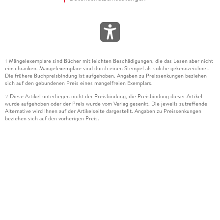
Mängelexemplare sind Bücher mit leichten Beschädigungen, die das Lesen aber nicht
1
einschränken. Mängelexemplare sind durch einen Stempel als solche gekennzeichnet.
Die frühere Buchpreisbindung ist aufgehoben. Angaben zu Preissenkungen beziehen
sich auf den gebundenen Preis eines mangelfreien Exemplars.
Diese Artikel unterliegen nicht der Preisbindung, die Preisbindung dieser Artikel
2
wurde aufgehoben oder der Preis wurde vom Verlag gesenkt. Die jeweils zutreffende
Alternative wird Ihnen auf der Artikelseite dargestellt. Angaben zu Preissenkungen
beziehen sich auf den vorherigen Preis.
Durch Öffnen der Leseprobe willigen Sie ein, dass Daten an den Anbieter der
3
Leseprobe übermittelt werden.
Der gebundene Preis dieses Artikels wird nach Ablauf des auf der Artikelseite
4
dargestellten Datums vom Verlag angehoben.
Der Preisvergleich bezieht sich auf die unverbindliche Preisempfehlung (UVP) des
5
Herstellers.
Der gebundene Preis dieses Artikels wurde vom Verlag gesenkt. Angaben zu
6
Preissenkungen beziehen sich auf den vorherigen Preis.
Die Preisbindung dieses Artikels wurde aufgehoben. Angaben zu Preissenkungen
7