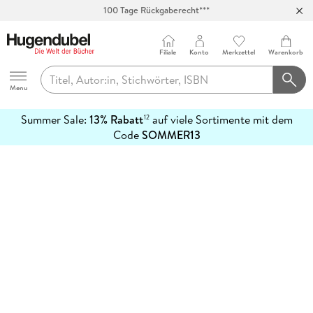
100 Tage Rückgaberecht***
Abholung in über 100 Filialen
Filiale
Konto
Merkzettel
Warenkorb
Hugendubel
Menu
Summer Sale:
13% Rabatt
auf viele Sortimente mit dem
12
mehr
Code
SOMMER13
erfahren