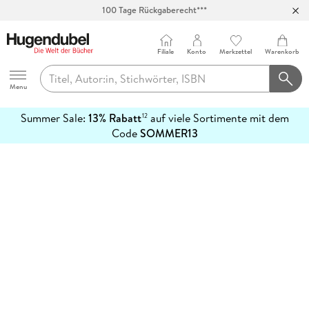
100 Tage Rückgaberecht***
Abholung in über 100 Filialen
Filiale
Konto
Merkzettel
Warenkorb
Hugendubel
Menu
Summer Sale:
13% Rabatt
auf viele Sortimente mit dem
12
mehr
Code
SOMMER13
erfahren