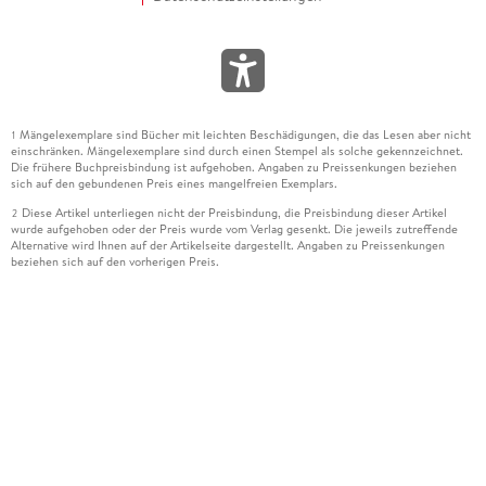
Mängelexemplare sind Bücher mit leichten Beschädigungen, die das Lesen aber nicht
1
einschränken. Mängelexemplare sind durch einen Stempel als solche gekennzeichnet.
Die frühere Buchpreisbindung ist aufgehoben. Angaben zu Preissenkungen beziehen
sich auf den gebundenen Preis eines mangelfreien Exemplars.
Diese Artikel unterliegen nicht der Preisbindung, die Preisbindung dieser Artikel
2
wurde aufgehoben oder der Preis wurde vom Verlag gesenkt. Die jeweils zutreffende
Alternative wird Ihnen auf der Artikelseite dargestellt. Angaben zu Preissenkungen
beziehen sich auf den vorherigen Preis.
Durch Öffnen der Leseprobe willigen Sie ein, dass Daten an den Anbieter der
3
Leseprobe übermittelt werden.
Der gebundene Preis dieses Artikels wird nach Ablauf des auf der Artikelseite
4
dargestellten Datums vom Verlag angehoben.
Der Preisvergleich bezieht sich auf die unverbindliche Preisempfehlung (UVP) des
5
Herstellers.
Der gebundene Preis dieses Artikels wurde vom Verlag gesenkt. Angaben zu
6
Preissenkungen beziehen sich auf den vorherigen Preis.
Die Preisbindung dieses Artikels wurde aufgehoben. Angaben zu Preissenkungen
7