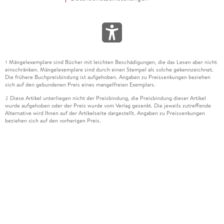
Mängelexemplare sind Bücher mit leichten Beschädigungen, die das Lesen aber nicht
1
einschränken. Mängelexemplare sind durch einen Stempel als solche gekennzeichnet.
Die frühere Buchpreisbindung ist aufgehoben. Angaben zu Preissenkungen beziehen
sich auf den gebundenen Preis eines mangelfreien Exemplars.
Diese Artikel unterliegen nicht der Preisbindung, die Preisbindung dieser Artikel
2
wurde aufgehoben oder der Preis wurde vom Verlag gesenkt. Die jeweils zutreffende
Alternative wird Ihnen auf der Artikelseite dargestellt. Angaben zu Preissenkungen
beziehen sich auf den vorherigen Preis.
Durch Öffnen der Leseprobe willigen Sie ein, dass Daten an den Anbieter der
3
Leseprobe übermittelt werden.
Der gebundene Preis dieses Artikels wird nach Ablauf des auf der Artikelseite
4
dargestellten Datums vom Verlag angehoben.
Der Preisvergleich bezieht sich auf die unverbindliche Preisempfehlung (UVP) des
5
Herstellers.
Der gebundene Preis dieses Artikels wurde vom Verlag gesenkt. Angaben zu
6
Preissenkungen beziehen sich auf den vorherigen Preis.
Die Preisbindung dieses Artikels wurde aufgehoben. Angaben zu Preissenkungen
7