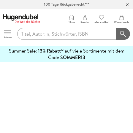
100 Tage Rückgaberecht***
Abholung in über 100 Filialen
Filiale
Konto
Merkzettel
Warenkorb
Hugendubel
Menu
Summer Sale:
13% Rabatt
auf viele Sortimente mit dem
12
mehr
Code
SOMMER13
erfahren