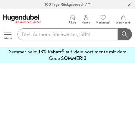
100 Tage Rückgaberecht***
Abholung in über 100 Filialen
Filiale
Konto
Merkzettel
Warenkorb
Hugendubel
Menu
Summer Sale:
13% Rabatt
auf viele Sortimente mit dem
12
mehr
Code
SOMMER13
erfahren