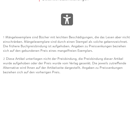
Mängelexemplare sind Bücher mit leichten Beschädigungen, die das Lesen aber nicht
1
einschränken. Mängelexemplare sind durch einen Stempel als solche gekennzeichnet.
Die frühere Buchpreisbindung ist aufgehoben. Angaben zu Preissenkungen beziehen
sich auf den gebundenen Preis eines mangelfreien Exemplars.
Diese Artikel unterliegen nicht der Preisbindung, die Preisbindung dieser Artikel
2
wurde aufgehoben oder der Preis wurde vom Verlag gesenkt. Die jeweils zutreffende
Alternative wird Ihnen auf der Artikelseite dargestellt. Angaben zu Preissenkungen
beziehen sich auf den vorherigen Preis.
Durch Öffnen der Leseprobe willigen Sie ein, dass Daten an den Anbieter der
3
Leseprobe übermittelt werden.
Der gebundene Preis dieses Artikels wird nach Ablauf des auf der Artikelseite
4
dargestellten Datums vom Verlag angehoben.
Der Preisvergleich bezieht sich auf die unverbindliche Preisempfehlung (UVP) des
5
Herstellers.
Der gebundene Preis dieses Artikels wurde vom Verlag gesenkt. Angaben zu
6
Preissenkungen beziehen sich auf den vorherigen Preis.
Die Preisbindung dieses Artikels wurde aufgehoben. Angaben zu Preissenkungen
7