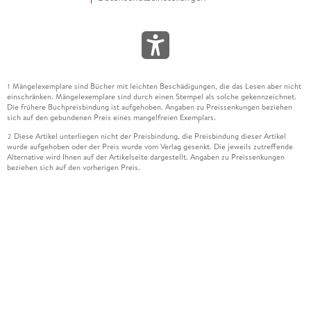
Mängelexemplare sind Bücher mit leichten Beschädigungen, die das Lesen aber nicht
1
einschränken. Mängelexemplare sind durch einen Stempel als solche gekennzeichnet.
Die frühere Buchpreisbindung ist aufgehoben. Angaben zu Preissenkungen beziehen
sich auf den gebundenen Preis eines mangelfreien Exemplars.
Diese Artikel unterliegen nicht der Preisbindung, die Preisbindung dieser Artikel
2
wurde aufgehoben oder der Preis wurde vom Verlag gesenkt. Die jeweils zutreffende
Alternative wird Ihnen auf der Artikelseite dargestellt. Angaben zu Preissenkungen
beziehen sich auf den vorherigen Preis.
Durch Öffnen der Leseprobe willigen Sie ein, dass Daten an den Anbieter der
3
Leseprobe übermittelt werden.
Der gebundene Preis dieses Artikels wird nach Ablauf des auf der Artikelseite
4
dargestellten Datums vom Verlag angehoben.
Der Preisvergleich bezieht sich auf die unverbindliche Preisempfehlung (UVP) des
5
Herstellers.
Der gebundene Preis dieses Artikels wurde vom Verlag gesenkt. Angaben zu
6
Preissenkungen beziehen sich auf den vorherigen Preis.
Die Preisbindung dieses Artikels wurde aufgehoben. Angaben zu Preissenkungen
7