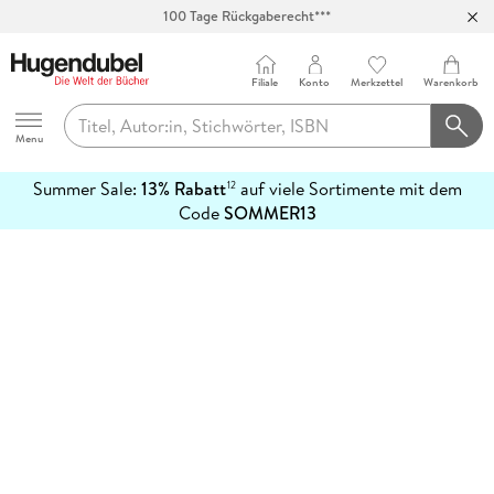
100 Tage Rückgaberecht***
Abholung in über 100 Filialen
Filiale
Konto
Merkzettel
Warenkorb
Hugendubel
Menu
Summer Sale:
13% Rabatt
auf viele Sortimente mit dem
12
mehr
Code
SOMMER13
erfahren