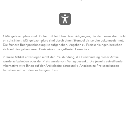
Mängelexemplare sind Bücher mit leichten Beschädigungen, die das Lesen aber nicht
1
einschränken. Mängelexemplare sind durch einen Stempel als solche gekennzeichnet.
Die frühere Buchpreisbindung ist aufgehoben. Angaben zu Preissenkungen beziehen
sich auf den gebundenen Preis eines mangelfreien Exemplars.
Diese Artikel unterliegen nicht der Preisbindung, die Preisbindung dieser Artikel
2
wurde aufgehoben oder der Preis wurde vom Verlag gesenkt. Die jeweils zutreffende
Alternative wird Ihnen auf der Artikelseite dargestellt. Angaben zu Preissenkungen
beziehen sich auf den vorherigen Preis.
Durch Öffnen der Leseprobe willigen Sie ein, dass Daten an den Anbieter der
3
Leseprobe übermittelt werden.
Der gebundene Preis dieses Artikels wird nach Ablauf des auf der Artikelseite
4
dargestellten Datums vom Verlag angehoben.
Der Preisvergleich bezieht sich auf die unverbindliche Preisempfehlung (UVP) des
5
Herstellers.
Der gebundene Preis dieses Artikels wurde vom Verlag gesenkt. Angaben zu
6
Preissenkungen beziehen sich auf den vorherigen Preis.
Die Preisbindung dieses Artikels wurde aufgehoben. Angaben zu Preissenkungen
7