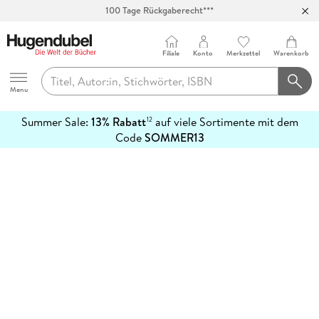
100 Tage Rückgaberecht***
Abholung in über 100 Filialen
Filiale
Konto
Merkzettel
Warenkorb
Hugendubel
Menu
Summer Sale:
13% Rabatt
auf viele Sortimente mit dem
12
mehr
Code
SOMMER13
erfahren