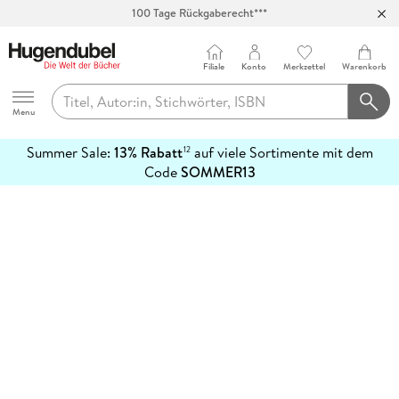
100 Tage Rückgaberecht***
Abholung in über 100 Filialen
Filiale
Konto
Merkzettel
Warenkorb
Hugendubel
Menu
Summer Sale:
13% Rabatt
auf viele Sortimente mit dem
12
mehr
Code
SOMMER13
erfahren