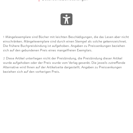
Mängelexemplare sind Bücher mit leichten Beschädigungen, die das Lesen aber nicht
1
einschränken. Mängelexemplare sind durch einen Stempel als solche gekennzeichnet.
Die frühere Buchpreisbindung ist aufgehoben. Angaben zu Preissenkungen beziehen
sich auf den gebundenen Preis eines mangelfreien Exemplars.
Diese Artikel unterliegen nicht der Preisbindung, die Preisbindung dieser Artikel
2
wurde aufgehoben oder der Preis wurde vom Verlag gesenkt. Die jeweils zutreffende
Alternative wird Ihnen auf der Artikelseite dargestellt. Angaben zu Preissenkungen
beziehen sich auf den vorherigen Preis.
Durch Öffnen der Leseprobe willigen Sie ein, dass Daten an den Anbieter der
3
Leseprobe übermittelt werden.
Der gebundene Preis dieses Artikels wird nach Ablauf des auf der Artikelseite
4
dargestellten Datums vom Verlag angehoben.
Der Preisvergleich bezieht sich auf die unverbindliche Preisempfehlung (UVP) des
5
Herstellers.
Der gebundene Preis dieses Artikels wurde vom Verlag gesenkt. Angaben zu
6
Preissenkungen beziehen sich auf den vorherigen Preis.
Die Preisbindung dieses Artikels wurde aufgehoben. Angaben zu Preissenkungen
7