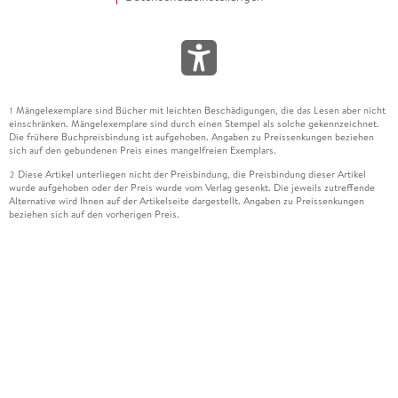
Mängelexemplare sind Bücher mit leichten Beschädigungen, die das Lesen aber nicht
1
einschränken. Mängelexemplare sind durch einen Stempel als solche gekennzeichnet.
Die frühere Buchpreisbindung ist aufgehoben. Angaben zu Preissenkungen beziehen
sich auf den gebundenen Preis eines mangelfreien Exemplars.
Diese Artikel unterliegen nicht der Preisbindung, die Preisbindung dieser Artikel
2
wurde aufgehoben oder der Preis wurde vom Verlag gesenkt. Die jeweils zutreffende
Alternative wird Ihnen auf der Artikelseite dargestellt. Angaben zu Preissenkungen
beziehen sich auf den vorherigen Preis.
Durch Öffnen der Leseprobe willigen Sie ein, dass Daten an den Anbieter der
3
Leseprobe übermittelt werden.
Der gebundene Preis dieses Artikels wird nach Ablauf des auf der Artikelseite
4
dargestellten Datums vom Verlag angehoben.
Der Preisvergleich bezieht sich auf die unverbindliche Preisempfehlung (UVP) des
5
Herstellers.
Der gebundene Preis dieses Artikels wurde vom Verlag gesenkt. Angaben zu
6
Preissenkungen beziehen sich auf den vorherigen Preis.
Die Preisbindung dieses Artikels wurde aufgehoben. Angaben zu Preissenkungen
7