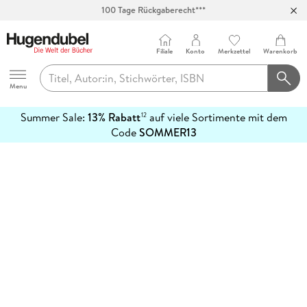
100 Tage Rückgaberecht***
Abholung in über 100 Filialen
Filiale
Konto
Merkzettel
Warenkorb
Hugendubel
Menu
Summer Sale:
13% Rabatt
auf viele Sortimente mit dem
12
mehr
Code
SOMMER13
erfahren