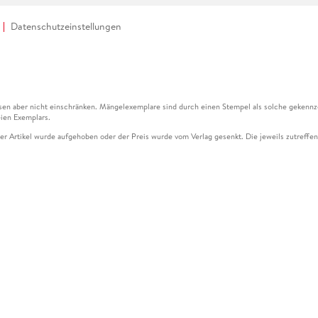
Datenschutzeinstellungen
en aber nicht einschränken. Mängelexemplare sind durch einen Stempel als solche gekennz
ien Exemplars.
ser Artikel wurde aufgehoben oder der Preis wurde vom Verlag gesenkt. Die jeweils zutreffend
ter der Leseprobe übermittelt werden.
kelseite dargestellten Datums vom Verlag angehoben.
g (UVP) des Herstellers.
n zu Preissenkungen beziehen sich auf den vorherigen Preis.
senkungen beziehen sich auf den letzten gebundenen Preis.
kelseite dargestellten Datums vom Verlag angehoben.
n den Gutschein ausschließlich online einlösen unter www.hugendubel.de. Keine Bestellung z
und eBooks) sowie für preisgebundene Kalender, tolino shine (4016621130466), tolino selec
cht möglich. Ein Weiterverkauf und der Handel des Gutscheincodes sind nicht gestattet.