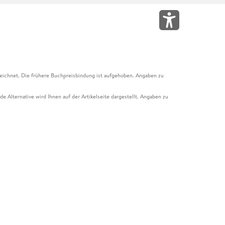
eichnet. Die frühere Buchpreisbindung ist aufgehoben. Angaben zu
e Alternative wird Ihnen auf der Artikelseite dargestellt. Angaben zu
ur Abholung mit Zahlung in der Filiale möglich. Der Gutschein ist nicht
t und das Hugendubel Hörbuch Abo. Der Gutschein ist nicht mit anderen