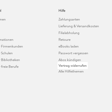
l
Hilfe
hmen
Zahlungsarten
Lieferung & Versandkosten
Filialabholung
mationen
Retoure
ür Firmenkunden
eBooks laden
r Schulen
Passwort vergessen
r Bibliotheken
Abos kündigen
Vertrag widerrufen
r freie Berufe
Alle Hilfethemen