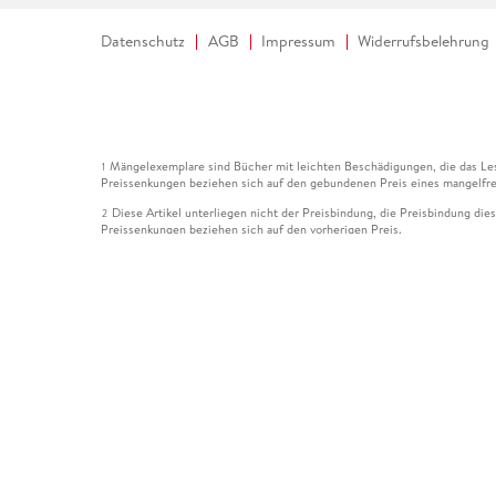
Datenschutz
AGB
Impressum
Widerrufsbelehrung
Mängelexemplare sind Bücher mit leichten Beschädigungen, die das Les
1
Preissenkungen beziehen sich auf den gebundenen Preis eines mangelfre
Diese Artikel unterliegen nicht der Preisbindung, die Preisbindung die
2
Preissenkungen beziehen sich auf den vorherigen Preis.
Durch Öffnen der Leseprobe willigen Sie ein, dass Daten an den Anbie
3
Der gebundene Preis dieses Artikels wird nach Ablauf des auf der Arti
4
Der Preisvergleich bezieht sich auf die unverbindliche Preisempfehlun
5
Der gebundene Preis dieses Artikels wurde vom Verlag gesenkt. Angabe
6
Die Preisbindung dieses Artikels wurde aufgehoben. Angaben zu Preis
7
Der gebundene Preis dieses Artikels wird nach Ablauf des auf der Arti
8
Ihr Gutschein SOMMER13 gilt bis einschließlich 10.08.2026. Sie könne
12
gültig für gesetzlich preisgebundene Artikel (deutschsprachige Bücher 
Gutscheinen und Geschenkkarten kombinierbar. Eine Barauszahlung ist ni