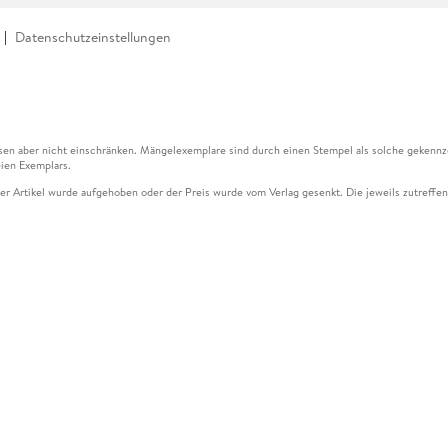
Datenschutzeinstellungen
en aber nicht einschränken. Mängelexemplare sind durch einen Stempel als solche gekennz
ien Exemplars.
ser Artikel wurde aufgehoben oder der Preis wurde vom Verlag gesenkt. Die jeweils zutreffend
ter der Leseprobe übermittelt werden.
kelseite dargestellten Datums vom Verlag angehoben.
g (UVP) des Herstellers.
n zu Preissenkungen beziehen sich auf den vorherigen Preis.
senkungen beziehen sich auf den letzten gebundenen Preis.
kelseite dargestellten Datums vom Verlag angehoben.
n den Gutschein ausschließlich online einlösen unter www.hugendubel.de. Keine Bestellung z
und eBooks) sowie für preisgebundene Kalender, tolino shine (4016621130466), tolino selec
cht möglich. Ein Weiterverkauf und der Handel des Gutscheincodes sind nicht gestattet.