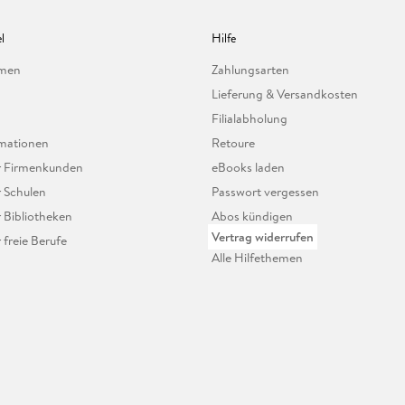
l
Hilfe
hmen
Zahlungsarten
Lieferung & Versandkosten
Filialabholung
mationen
Retoure
ür Firmenkunden
eBooks laden
r Schulen
Passwort vergessen
r Bibliotheken
Abos kündigen
Vertrag widerrufen
r freie Berufe
Alle Hilfethemen