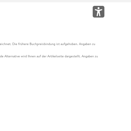
eichnet. Die frühere Buchpreisbindung ist aufgehoben. Angaben zu
e Alternative wird Ihnen auf der Artikelseite dargestellt. Angaben zu
ur Abholung mit Zahlung in der Filiale möglich. Der Gutschein ist nicht
t und das Hugendubel Hörbuch Abo. Der Gutschein ist nicht mit anderen