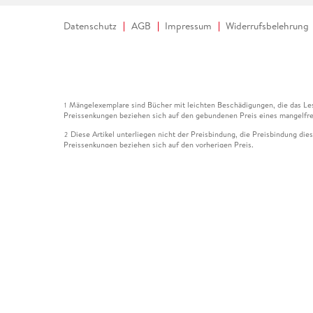
Datenschutz
AGB
Impressum
Widerrufsbelehrung
Mängelexemplare sind Bücher mit leichten Beschädigungen, die das Les
1
Preissenkungen beziehen sich auf den gebundenen Preis eines mangelfre
Diese Artikel unterliegen nicht der Preisbindung, die Preisbindung die
2
Preissenkungen beziehen sich auf den vorherigen Preis.
Durch Öffnen der Leseprobe willigen Sie ein, dass Daten an den Anbie
3
Der gebundene Preis dieses Artikels wird nach Ablauf des auf der Arti
4
Der Preisvergleich bezieht sich auf die unverbindliche Preisempfehlun
5
Der gebundene Preis dieses Artikels wurde vom Verlag gesenkt. Angabe
6
Die Preisbindung dieses Artikels wurde aufgehoben. Angaben zu Preis
7
Der gebundene Preis dieses Artikels wird nach Ablauf des auf der Arti
8
Ihr Gutschein SOMMER13 gilt bis einschließlich 10.08.2026. Sie könne
12
gültig für gesetzlich preisgebundene Artikel (deutschsprachige Bücher 
Gutscheinen und Geschenkkarten kombinierbar. Eine Barauszahlung ist ni