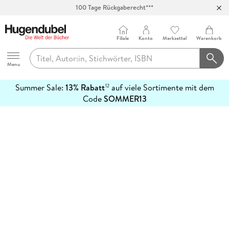
100 Tage Rückgaberecht***
Abholung in über 100 Filialen
Filiale
Konto
Merkzettel
Warenkorb
Hugendubel
Menu
Summer Sale:
13% Rabatt
auf viele Sortimente mit dem
12
mehr
Code
SOMMER13
erfahren