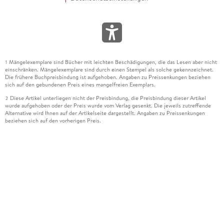
Mängelexemplare sind Bücher mit leichten Beschädigungen, die das Lesen aber nicht
1
einschränken. Mängelexemplare sind durch einen Stempel als solche gekennzeichnet.
Die frühere Buchpreisbindung ist aufgehoben. Angaben zu Preissenkungen beziehen
sich auf den gebundenen Preis eines mangelfreien Exemplars.
Diese Artikel unterliegen nicht der Preisbindung, die Preisbindung dieser Artikel
2
wurde aufgehoben oder der Preis wurde vom Verlag gesenkt. Die jeweils zutreffende
Alternative wird Ihnen auf der Artikelseite dargestellt. Angaben zu Preissenkungen
beziehen sich auf den vorherigen Preis.
Durch Öffnen der Leseprobe willigen Sie ein, dass Daten an den Anbieter der
3
Leseprobe übermittelt werden.
Der gebundene Preis dieses Artikels wird nach Ablauf des auf der Artikelseite
4
dargestellten Datums vom Verlag angehoben.
Der Preisvergleich bezieht sich auf die unverbindliche Preisempfehlung (UVP) des
5
Herstellers.
Der gebundene Preis dieses Artikels wurde vom Verlag gesenkt. Angaben zu
6
Preissenkungen beziehen sich auf den vorherigen Preis.
Die Preisbindung dieses Artikels wurde aufgehoben. Angaben zu Preissenkungen
7