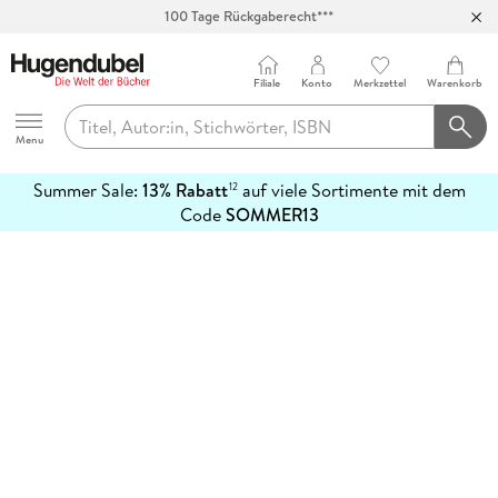
100 Tage Rückgaberecht***
Abholung in über 100 Filialen
Filiale
Konto
Merkzettel
Warenkorb
Hugendubel
Menu
Summer Sale:
13% Rabatt
auf viele Sortimente mit dem
12
mehr
Code
SOMMER13
erfahren