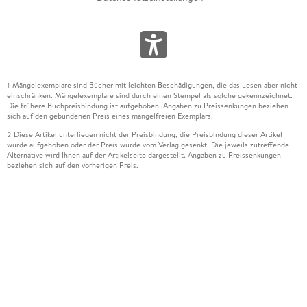
Mängelexemplare sind Bücher mit leichten Beschädigungen, die das Lesen aber nicht
1
einschränken. Mängelexemplare sind durch einen Stempel als solche gekennzeichnet.
Die frühere Buchpreisbindung ist aufgehoben. Angaben zu Preissenkungen beziehen
sich auf den gebundenen Preis eines mangelfreien Exemplars.
Diese Artikel unterliegen nicht der Preisbindung, die Preisbindung dieser Artikel
2
wurde aufgehoben oder der Preis wurde vom Verlag gesenkt. Die jeweils zutreffende
Alternative wird Ihnen auf der Artikelseite dargestellt. Angaben zu Preissenkungen
beziehen sich auf den vorherigen Preis.
Durch Öffnen der Leseprobe willigen Sie ein, dass Daten an den Anbieter der
3
Leseprobe übermittelt werden.
Der gebundene Preis dieses Artikels wird nach Ablauf des auf der Artikelseite
4
dargestellten Datums vom Verlag angehoben.
Der Preisvergleich bezieht sich auf die unverbindliche Preisempfehlung (UVP) des
5
Herstellers.
Der gebundene Preis dieses Artikels wurde vom Verlag gesenkt. Angaben zu
6
Preissenkungen beziehen sich auf den vorherigen Preis.
Die Preisbindung dieses Artikels wurde aufgehoben. Angaben zu Preissenkungen
7