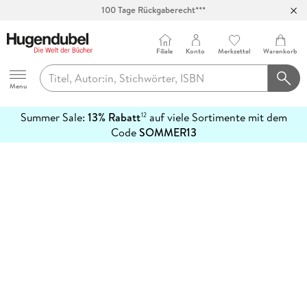
100 Tage Rückgaberecht***
Abholung in über 100 Filialen
Filiale
Konto
Merkzettel
Warenkorb
Hugendubel
Menu
Summer Sale:
13% Rabatt
auf viele Sortimente mit dem
12
mehr
Code
SOMMER13
erfahren