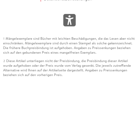
Mängelexemplare sind Bücher mit leichten Beschädigungen, die das Lesen aber nicht
1
einschränken. Mängelexemplare sind durch einen Stempel als solche gekennzeichnet.
Die frühere Buchpreisbindung ist aufgehoben. Angaben zu Preissenkungen beziehen
sich auf den gebundenen Preis eines mangelfreien Exemplars.
Diese Artikel unterliegen nicht der Preisbindung, die Preisbindung dieser Artikel
2
wurde aufgehoben oder der Preis wurde vom Verlag gesenkt. Die jeweils zutreffende
Alternative wird Ihnen auf der Artikelseite dargestellt. Angaben zu Preissenkungen
beziehen sich auf den vorherigen Preis.
Durch Öffnen der Leseprobe willigen Sie ein, dass Daten an den Anbieter der
3
Leseprobe übermittelt werden.
Der gebundene Preis dieses Artikels wird nach Ablauf des auf der Artikelseite
4
dargestellten Datums vom Verlag angehoben.
Der Preisvergleich bezieht sich auf die unverbindliche Preisempfehlung (UVP) des
5
Herstellers.
Der gebundene Preis dieses Artikels wurde vom Verlag gesenkt. Angaben zu
6
Preissenkungen beziehen sich auf den vorherigen Preis.
Die Preisbindung dieses Artikels wurde aufgehoben. Angaben zu Preissenkungen
7