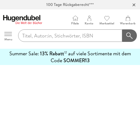
100 Tage Rückgaberecht***
Abholung in über 100 Filialen
Filiale
Konto
Merkzettel
Warenkorb
Hugendubel
Menu
Summer Sale:
13% Rabatt
auf viele Sortimente mit dem
12
mehr
Code
SOMMER13
erfahren