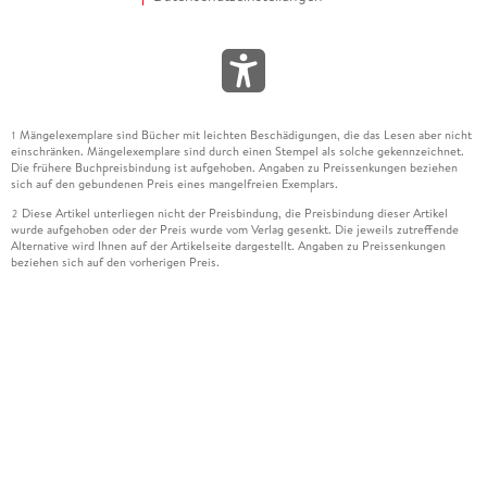
Mängelexemplare sind Bücher mit leichten Beschädigungen, die das Lesen aber nicht
1
einschränken. Mängelexemplare sind durch einen Stempel als solche gekennzeichnet.
Die frühere Buchpreisbindung ist aufgehoben. Angaben zu Preissenkungen beziehen
sich auf den gebundenen Preis eines mangelfreien Exemplars.
Diese Artikel unterliegen nicht der Preisbindung, die Preisbindung dieser Artikel
2
wurde aufgehoben oder der Preis wurde vom Verlag gesenkt. Die jeweils zutreffende
Alternative wird Ihnen auf der Artikelseite dargestellt. Angaben zu Preissenkungen
beziehen sich auf den vorherigen Preis.
Durch Öffnen der Leseprobe willigen Sie ein, dass Daten an den Anbieter der
3
Leseprobe übermittelt werden.
Der gebundene Preis dieses Artikels wird nach Ablauf des auf der Artikelseite
4
dargestellten Datums vom Verlag angehoben.
Der Preisvergleich bezieht sich auf die unverbindliche Preisempfehlung (UVP) des
5
Herstellers.
Der gebundene Preis dieses Artikels wurde vom Verlag gesenkt. Angaben zu
6
Preissenkungen beziehen sich auf den vorherigen Preis.
Die Preisbindung dieses Artikels wurde aufgehoben. Angaben zu Preissenkungen
7