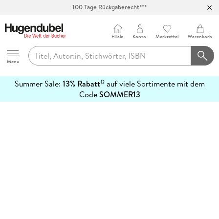
100 Tage Rückgaberecht***
Abholung in über 100 Filialen
Filiale
Konto
Merkzettel
Warenkorb
Hugendubel
Menu
Summer Sale:
13% Rabatt
auf viele Sortimente mit dem
12
mehr
Code
SOMMER13
erfahren