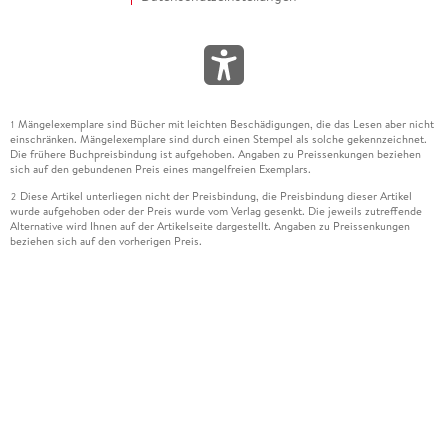
Mängelexemplare sind Bücher mit leichten Beschädigungen, die das Lesen aber nicht
1
einschränken. Mängelexemplare sind durch einen Stempel als solche gekennzeichnet.
Die frühere Buchpreisbindung ist aufgehoben. Angaben zu Preissenkungen beziehen
sich auf den gebundenen Preis eines mangelfreien Exemplars.
Diese Artikel unterliegen nicht der Preisbindung, die Preisbindung dieser Artikel
2
wurde aufgehoben oder der Preis wurde vom Verlag gesenkt. Die jeweils zutreffende
Alternative wird Ihnen auf der Artikelseite dargestellt. Angaben zu Preissenkungen
beziehen sich auf den vorherigen Preis.
Durch Öffnen der Leseprobe willigen Sie ein, dass Daten an den Anbieter der
3
Leseprobe übermittelt werden.
Der gebundene Preis dieses Artikels wird nach Ablauf des auf der Artikelseite
4
dargestellten Datums vom Verlag angehoben.
Der Preisvergleich bezieht sich auf die unverbindliche Preisempfehlung (UVP) des
5
Herstellers.
Der gebundene Preis dieses Artikels wurde vom Verlag gesenkt. Angaben zu
6
Preissenkungen beziehen sich auf den vorherigen Preis.
Die Preisbindung dieses Artikels wurde aufgehoben. Angaben zu Preissenkungen
7