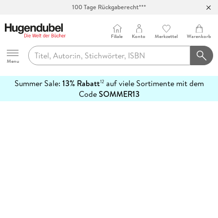
100 Tage Rückgaberecht***
Abholung in über 100 Filialen
Filiale
Konto
Merkzettel
Warenkorb
Hugendubel
Menu
Summer Sale:
13% Rabatt
auf viele Sortimente mit dem
12
mehr
Code
SOMMER13
erfahren