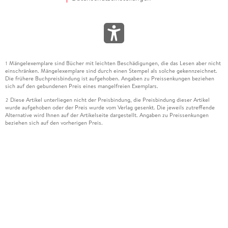
Mängelexemplare sind Bücher mit leichten Beschädigungen, die das Lesen aber nicht
1
einschränken. Mängelexemplare sind durch einen Stempel als solche gekennzeichnet.
Die frühere Buchpreisbindung ist aufgehoben. Angaben zu Preissenkungen beziehen
sich auf den gebundenen Preis eines mangelfreien Exemplars.
Diese Artikel unterliegen nicht der Preisbindung, die Preisbindung dieser Artikel
2
wurde aufgehoben oder der Preis wurde vom Verlag gesenkt. Die jeweils zutreffende
Alternative wird Ihnen auf der Artikelseite dargestellt. Angaben zu Preissenkungen
beziehen sich auf den vorherigen Preis.
Durch Öffnen der Leseprobe willigen Sie ein, dass Daten an den Anbieter der
3
Leseprobe übermittelt werden.
Der gebundene Preis dieses Artikels wird nach Ablauf des auf der Artikelseite
4
dargestellten Datums vom Verlag angehoben.
Der Preisvergleich bezieht sich auf die unverbindliche Preisempfehlung (UVP) des
5
Herstellers.
Der gebundene Preis dieses Artikels wurde vom Verlag gesenkt. Angaben zu
6
Preissenkungen beziehen sich auf den vorherigen Preis.
Die Preisbindung dieses Artikels wurde aufgehoben. Angaben zu Preissenkungen
7