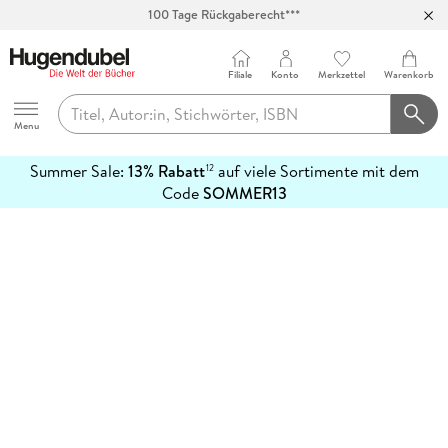
100 Tage Rückgaberecht***
Abholung in über 100 Filialen
Filiale
Konto
Merkzettel
Warenkorb
Hugendubel
Menu
Summer Sale:
13% Rabatt
auf viele Sortimente mit dem
12
mehr
Code
SOMMER13
erfahren