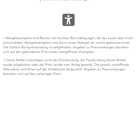
Mängelexemplare sind Bücher mit leichten Beschädigungen, die das Lesen aber nicht
1
einschränken. Mängelexemplare sind durch einen Stempel als solche gekennzeichnet.
Die frühere Buchpreisbindung ist aufgehoben. Angaben zu Preissenkungen beziehen
sich auf den gebundenen Preis eines mangelfreien Exemplars.
Diese Artikel unterliegen nicht der Preisbindung, die Preisbindung dieser Artikel
2
wurde aufgehoben oder der Preis wurde vom Verlag gesenkt. Die jeweils zutreffende
Alternative wird Ihnen auf der Artikelseite dargestellt. Angaben zu Preissenkungen
beziehen sich auf den vorherigen Preis.
Durch Öffnen der Leseprobe willigen Sie ein, dass Daten an den Anbieter der
3
Leseprobe übermittelt werden.
Der gebundene Preis dieses Artikels wird nach Ablauf des auf der Artikelseite
4
dargestellten Datums vom Verlag angehoben.
Der Preisvergleich bezieht sich auf die unverbindliche Preisempfehlung (UVP) des
5
Herstellers.
Der gebundene Preis dieses Artikels wurde vom Verlag gesenkt. Angaben zu
6
Preissenkungen beziehen sich auf den vorherigen Preis.
Die Preisbindung dieses Artikels wurde aufgehoben. Angaben zu Preissenkungen
7