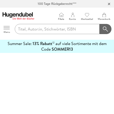
100 Tage Rückgaberecht***
Abholung in über 100 Filialen
Filiale
Konto
Merkzettel
Warenkorb
Hugendubel
Menu
Summer Sale:
13% Rabatt
auf viele Sortimente mit dem
12
mehr
Code
SOMMER13
erfahren