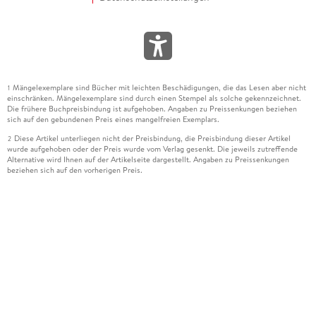
Mängelexemplare sind Bücher mit leichten Beschädigungen, die das Lesen aber nicht
1
einschränken. Mängelexemplare sind durch einen Stempel als solche gekennzeichnet.
Die frühere Buchpreisbindung ist aufgehoben. Angaben zu Preissenkungen beziehen
sich auf den gebundenen Preis eines mangelfreien Exemplars.
Diese Artikel unterliegen nicht der Preisbindung, die Preisbindung dieser Artikel
2
wurde aufgehoben oder der Preis wurde vom Verlag gesenkt. Die jeweils zutreffende
Alternative wird Ihnen auf der Artikelseite dargestellt. Angaben zu Preissenkungen
beziehen sich auf den vorherigen Preis.
Durch Öffnen der Leseprobe willigen Sie ein, dass Daten an den Anbieter der
3
Leseprobe übermittelt werden.
Der gebundene Preis dieses Artikels wird nach Ablauf des auf der Artikelseite
4
dargestellten Datums vom Verlag angehoben.
Der Preisvergleich bezieht sich auf die unverbindliche Preisempfehlung (UVP) des
5
Herstellers.
Der gebundene Preis dieses Artikels wurde vom Verlag gesenkt. Angaben zu
6
Preissenkungen beziehen sich auf den vorherigen Preis.
Die Preisbindung dieses Artikels wurde aufgehoben. Angaben zu Preissenkungen
7