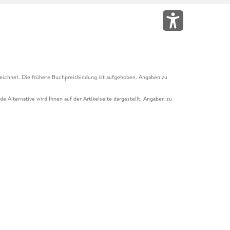
eichnet. Die frühere Buchpreisbindung ist aufgehoben. Angaben zu
e Alternative wird Ihnen auf der Artikelseite dargestellt. Angaben zu
ur Abholung mit Zahlung in der Filiale möglich. Der Gutschein ist nicht
t und das Hugendubel Hörbuch Abo. Der Gutschein ist nicht mit anderen