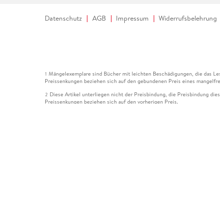
Datenschutz
AGB
Impressum
Widerrufsbelehrung
Mängelexemplare sind Bücher mit leichten Beschädigungen, die das Les
1
Preissenkungen beziehen sich auf den gebundenen Preis eines mangelfre
Diese Artikel unterliegen nicht der Preisbindung, die Preisbindung die
2
Preissenkungen beziehen sich auf den vorherigen Preis.
Durch Öffnen der Leseprobe willigen Sie ein, dass Daten an den Anbie
3
Der gebundene Preis dieses Artikels wird nach Ablauf des auf der Arti
4
Der Preisvergleich bezieht sich auf die unverbindliche Preisempfehlun
5
Der gebundene Preis dieses Artikels wurde vom Verlag gesenkt. Angabe
6
Die Preisbindung dieses Artikels wurde aufgehoben. Angaben zu Preis
7
Der gebundene Preis dieses Artikels wird nach Ablauf des auf der Arti
8
Ihr Gutschein SOMMER13 gilt bis einschließlich 10.08.2026. Sie könne
12
gültig für gesetzlich preisgebundene Artikel (deutschsprachige Bücher 
Gutscheinen und Geschenkkarten kombinierbar. Eine Barauszahlung ist ni