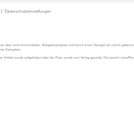
Datenschutzeinstellungen
en aber nicht einschränken. Mängelexemplare sind durch einen Stempel als solche gekennz
ien Exemplars.
ser Artikel wurde aufgehoben oder der Preis wurde vom Verlag gesenkt. Die jeweils zutreffend
ter der Leseprobe übermittelt werden.
kelseite dargestellten Datums vom Verlag angehoben.
g (UVP) des Herstellers.
n zu Preissenkungen beziehen sich auf den vorherigen Preis.
senkungen beziehen sich auf den letzten gebundenen Preis.
kelseite dargestellten Datums vom Verlag angehoben.
n den Gutschein ausschließlich online einlösen unter www.hugendubel.de. Keine Bestellung z
und eBooks) sowie für preisgebundene Kalender, tolino shine (4016621130466), tolino selec
cht möglich. Ein Weiterverkauf und der Handel des Gutscheincodes sind nicht gestattet.