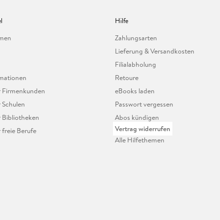
l
Hilfe
hmen
Zahlungsarten
Lieferung & Versandkosten
Filialabholung
mationen
Retoure
ür Firmenkunden
eBooks laden
r Schulen
Passwort vergessen
r Bibliotheken
Abos kündigen
Vertrag widerrufen
r freie Berufe
Alle Hilfethemen