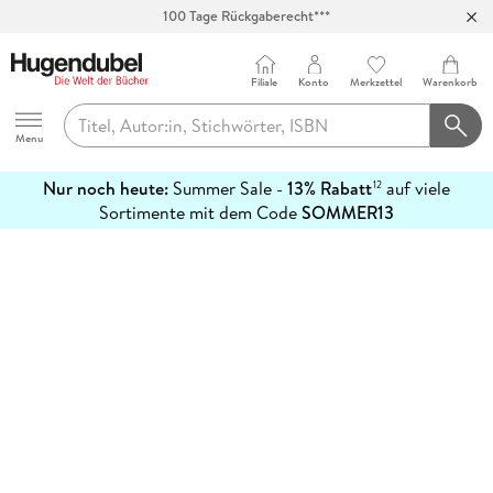
100 Tage Rückgaberecht***
Abholung in über 100 Filialen
Filiale
Konto
Merkzettel
Warenkorb
Hugendubel
Menu
Nur noch heute:
Summer Sale -
13% Rabatt
auf viele
12
mehr
Sortimente mit dem Code
SOMMER13
erfahren