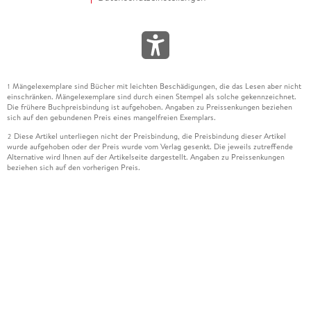
Mängelexemplare sind Bücher mit leichten Beschädigungen, die das Lesen aber nicht
1
einschränken. Mängelexemplare sind durch einen Stempel als solche gekennzeichnet.
Die frühere Buchpreisbindung ist aufgehoben. Angaben zu Preissenkungen beziehen
sich auf den gebundenen Preis eines mangelfreien Exemplars.
Diese Artikel unterliegen nicht der Preisbindung, die Preisbindung dieser Artikel
2
wurde aufgehoben oder der Preis wurde vom Verlag gesenkt. Die jeweils zutreffende
Alternative wird Ihnen auf der Artikelseite dargestellt. Angaben zu Preissenkungen
beziehen sich auf den vorherigen Preis.
Durch Öffnen der Leseprobe willigen Sie ein, dass Daten an den Anbieter der
3
Leseprobe übermittelt werden.
Der gebundene Preis dieses Artikels wird nach Ablauf des auf der Artikelseite
4
dargestellten Datums vom Verlag angehoben.
Der Preisvergleich bezieht sich auf die unverbindliche Preisempfehlung (UVP) des
5
Herstellers.
Der gebundene Preis dieses Artikels wurde vom Verlag gesenkt. Angaben zu
6
Preissenkungen beziehen sich auf den vorherigen Preis.
Die Preisbindung dieses Artikels wurde aufgehoben. Angaben zu Preissenkungen
7