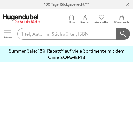
100 Tage Rückgaberecht***
Abholung in über 100 Filialen
Filiale
Konto
Merkzettel
Warenkorb
Hugendubel
Menu
Summer Sale:
13% Rabatt
auf viele Sortimente mit dem
12
mehr
Code
SOMMER13
erfahren