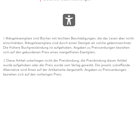
Mängelexemplare sind Bücher mit leichten Beschädigungen, die das Lesen aber nicht
1
einschränken. Mängelexemplare sind durch einen Stempel als solche gekennzeichnet.
Die frühere Buchpreisbindung ist aufgehoben. Angaben zu Preissenkungen beziehen
sich auf den gebundenen Preis eines mangelfreien Exemplars.
Diese Artikel unterliegen nicht der Preisbindung, die Preisbindung dieser Artikel
2
wurde aufgehoben oder der Preis wurde vom Verlag gesenkt. Die jeweils zutreffende
Alternative wird Ihnen auf der Artikelseite dargestellt. Angaben zu Preissenkungen
beziehen sich auf den vorherigen Preis.
Durch Öffnen der Leseprobe willigen Sie ein, dass Daten an den Anbieter der
3
Leseprobe übermittelt werden.
Der gebundene Preis dieses Artikels wird nach Ablauf des auf der Artikelseite
4
dargestellten Datums vom Verlag angehoben.
Der Preisvergleich bezieht sich auf die unverbindliche Preisempfehlung (UVP) des
5
Herstellers.
Der gebundene Preis dieses Artikels wurde vom Verlag gesenkt. Angaben zu
6
Preissenkungen beziehen sich auf den vorherigen Preis.
Die Preisbindung dieses Artikels wurde aufgehoben. Angaben zu Preissenkungen
7