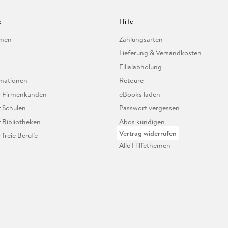
l
Hilfe
hmen
Zahlungsarten
Lieferung & Versandkosten
Filialabholung
mationen
Retoure
ür Firmenkunden
eBooks laden
r Schulen
Passwort vergessen
r Bibliotheken
Abos kündigen
Vertrag widerrufen
r freie Berufe
Alle Hilfethemen