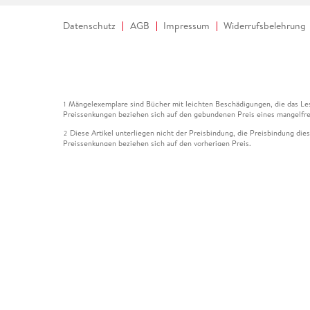
Datenschutz
AGB
Impressum
Widerrufsbelehrung
Mängelexemplare sind Bücher mit leichten Beschädigungen, die das Les
1
Preissenkungen beziehen sich auf den gebundenen Preis eines mangelfre
Diese Artikel unterliegen nicht der Preisbindung, die Preisbindung die
2
Preissenkungen beziehen sich auf den vorherigen Preis.
Durch Öffnen der Leseprobe willigen Sie ein, dass Daten an den Anbie
3
Der gebundene Preis dieses Artikels wird nach Ablauf des auf der Arti
4
Der Preisvergleich bezieht sich auf die unverbindliche Preisempfehlun
5
Der gebundene Preis dieses Artikels wurde vom Verlag gesenkt. Angabe
6
Die Preisbindung dieses Artikels wurde aufgehoben. Angaben zu Preis
7
Der gebundene Preis dieses Artikels wird nach Ablauf des auf der Arti
8
Ihr Gutschein SOMMER13 gilt bis einschließlich 10.08.2026. Sie könne
12
gültig für gesetzlich preisgebundene Artikel (deutschsprachige Bücher 
Gutscheinen und Geschenkkarten kombinierbar. Eine Barauszahlung ist ni