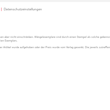
Datenschutzeinstellungen
en aber nicht einschränken. Mängelexemplare sind durch einen Stempel als solche gekennz
ien Exemplars.
ser Artikel wurde aufgehoben oder der Preis wurde vom Verlag gesenkt. Die jeweils zutreffend
ter der Leseprobe übermittelt werden.
kelseite dargestellten Datums vom Verlag angehoben.
g (UVP) des Herstellers.
n zu Preissenkungen beziehen sich auf den vorherigen Preis.
senkungen beziehen sich auf den letzten gebundenen Preis.
kelseite dargestellten Datums vom Verlag angehoben.
n den Gutschein ausschließlich online einlösen unter www.hugendubel.de. Keine Bestellung z
und eBooks) sowie für preisgebundene Kalender, tolino shine (4016621130466), tolino selec
cht möglich. Ein Weiterverkauf und der Handel des Gutscheincodes sind nicht gestattet.