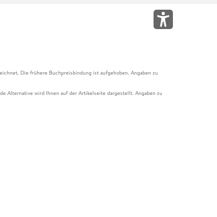
eichnet. Die frühere Buchpreisbindung ist aufgehoben. Angaben zu
e Alternative wird Ihnen auf der Artikelseite dargestellt. Angaben zu
ur Abholung mit Zahlung in der Filiale möglich. Der Gutschein ist nicht
t und das Hugendubel Hörbuch Abo. Der Gutschein ist nicht mit anderen