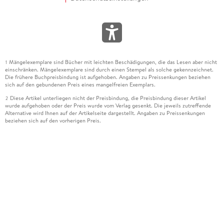
Mängelexemplare sind Bücher mit leichten Beschädigungen, die das Lesen aber nicht
1
einschränken. Mängelexemplare sind durch einen Stempel als solche gekennzeichnet.
Die frühere Buchpreisbindung ist aufgehoben. Angaben zu Preissenkungen beziehen
sich auf den gebundenen Preis eines mangelfreien Exemplars.
Diese Artikel unterliegen nicht der Preisbindung, die Preisbindung dieser Artikel
2
wurde aufgehoben oder der Preis wurde vom Verlag gesenkt. Die jeweils zutreffende
Alternative wird Ihnen auf der Artikelseite dargestellt. Angaben zu Preissenkungen
beziehen sich auf den vorherigen Preis.
Durch Öffnen der Leseprobe willigen Sie ein, dass Daten an den Anbieter der
3
Leseprobe übermittelt werden.
Der gebundene Preis dieses Artikels wird nach Ablauf des auf der Artikelseite
4
dargestellten Datums vom Verlag angehoben.
Der Preisvergleich bezieht sich auf die unverbindliche Preisempfehlung (UVP) des
5
Herstellers.
Der gebundene Preis dieses Artikels wurde vom Verlag gesenkt. Angaben zu
6
Preissenkungen beziehen sich auf den vorherigen Preis.
Die Preisbindung dieses Artikels wurde aufgehoben. Angaben zu Preissenkungen
7