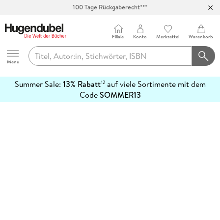
100 Tage Rückgaberecht***
Abholung in über 100 Filialen
Filiale
Konto
Merkzettel
Warenkorb
Hugendubel
Menu
Summer Sale:
13% Rabatt
auf viele Sortimente mit dem
12
mehr
Code
SOMMER13
erfahren