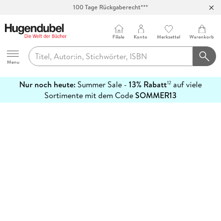
100 Tage Rückgaberecht***
Abholung in über 100 Filialen
Filiale
Konto
Merkzettel
Warenkorb
Hugendubel
Menu
Nur noch heute:
Summer Sale -
13% Rabatt
auf viele
12
mehr
Sortimente mit dem Code
SOMMER13
erfahren