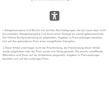
Mängelexemplare sind Bücher mit leichten Beschädigungen, die das Lesen aber nicht
1
einschränken. Mängelexemplare sind durch einen Stempel als solche gekennzeichnet.
Die frühere Buchpreisbindung ist aufgehoben. Angaben zu Preissenkungen beziehen
sich auf den gebundenen Preis eines mangelfreien Exemplars.
Diese Artikel unterliegen nicht der Preisbindung, die Preisbindung dieser Artikel
2
wurde aufgehoben oder der Preis wurde vom Verlag gesenkt. Die jeweils zutreffende
Alternative wird Ihnen auf der Artikelseite dargestellt. Angaben zu Preissenkungen
beziehen sich auf den vorherigen Preis.
Durch Öffnen der Leseprobe willigen Sie ein, dass Daten an den Anbieter der
3
Leseprobe übermittelt werden.
Der gebundene Preis dieses Artikels wird nach Ablauf des auf der Artikelseite
4
dargestellten Datums vom Verlag angehoben.
Der Preisvergleich bezieht sich auf die unverbindliche Preisempfehlung (UVP) des
5
Herstellers.
Der gebundene Preis dieses Artikels wurde vom Verlag gesenkt. Angaben zu
6
Preissenkungen beziehen sich auf den vorherigen Preis.
Die Preisbindung dieses Artikels wurde aufgehoben. Angaben zu Preissenkungen
7