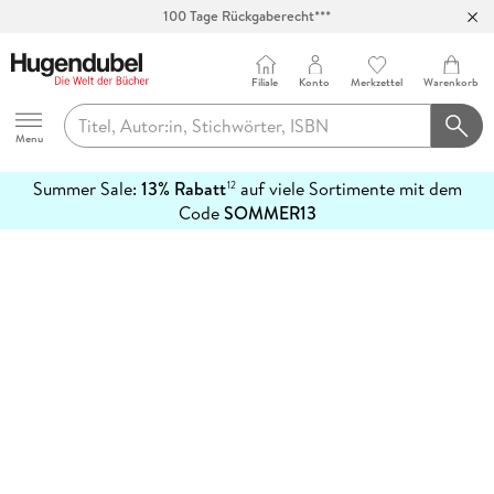
100 Tage Rückgaberecht***
Abholung in über 100 Filialen
Filiale
Konto
Merkzettel
Warenkorb
Hugendubel
Menu
Summer Sale:
13% Rabatt
auf viele Sortimente mit dem
12
mehr
Code
SOMMER13
erfahren