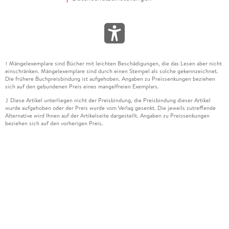
Mängelexemplare sind Bücher mit leichten Beschädigungen, die das Lesen aber nicht
1
einschränken. Mängelexemplare sind durch einen Stempel als solche gekennzeichnet.
Die frühere Buchpreisbindung ist aufgehoben. Angaben zu Preissenkungen beziehen
sich auf den gebundenen Preis eines mangelfreien Exemplars.
Diese Artikel unterliegen nicht der Preisbindung, die Preisbindung dieser Artikel
2
wurde aufgehoben oder der Preis wurde vom Verlag gesenkt. Die jeweils zutreffende
Alternative wird Ihnen auf der Artikelseite dargestellt. Angaben zu Preissenkungen
beziehen sich auf den vorherigen Preis.
Durch Öffnen der Leseprobe willigen Sie ein, dass Daten an den Anbieter der
3
Leseprobe übermittelt werden.
Der gebundene Preis dieses Artikels wird nach Ablauf des auf der Artikelseite
4
dargestellten Datums vom Verlag angehoben.
Der Preisvergleich bezieht sich auf die unverbindliche Preisempfehlung (UVP) des
5
Herstellers.
Der gebundene Preis dieses Artikels wurde vom Verlag gesenkt. Angaben zu
6
Preissenkungen beziehen sich auf den vorherigen Preis.
Die Preisbindung dieses Artikels wurde aufgehoben. Angaben zu Preissenkungen
7