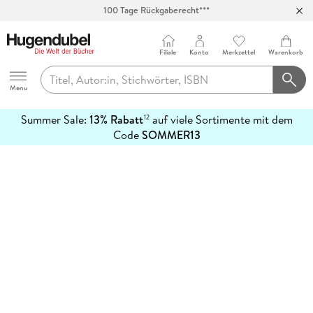
100 Tage Rückgaberecht***
Abholung in über 100 Filialen
Filiale
Konto
Merkzettel
Warenkorb
Hugendubel
Menu
Summer Sale:
13% Rabatt
auf viele Sortimente mit dem
12
mehr
Code
SOMMER13
erfahren