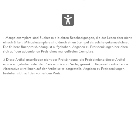
Mängelexemplare sind Bücher mit leichten Beschädigungen, die das Lesen aber nicht
1
einschränken. Mängelexemplare sind durch einen Stempel als solche gekennzeichnet.
Die frühere Buchpreisbindung ist aufgehoben. Angaben zu Preissenkungen beziehen
sich auf den gebundenen Preis eines mangelfreien Exemplars.
Diese Artikel unterliegen nicht der Preisbindung, die Preisbindung dieser Artikel
2
wurde aufgehoben oder der Preis wurde vom Verlag gesenkt. Die jeweils zutreffende
Alternative wird Ihnen auf der Artikelseite dargestellt. Angaben zu Preissenkungen
beziehen sich auf den vorherigen Preis.
Durch Öffnen der Leseprobe willigen Sie ein, dass Daten an den Anbieter der
3
Leseprobe übermittelt werden.
Der gebundene Preis dieses Artikels wird nach Ablauf des auf der Artikelseite
4
dargestellten Datums vom Verlag angehoben.
Der Preisvergleich bezieht sich auf die unverbindliche Preisempfehlung (UVP) des
5
Herstellers.
Der gebundene Preis dieses Artikels wurde vom Verlag gesenkt. Angaben zu
6
Preissenkungen beziehen sich auf den vorherigen Preis.
Die Preisbindung dieses Artikels wurde aufgehoben. Angaben zu Preissenkungen
7