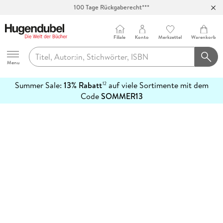
100 Tage Rückgaberecht***
Abholung in über 100 Filialen
Filiale
Konto
Merkzettel
Warenkorb
Hugendubel
Menu
Summer Sale:
13% Rabatt
auf viele Sortimente mit dem
12
mehr
Code
SOMMER13
erfahren