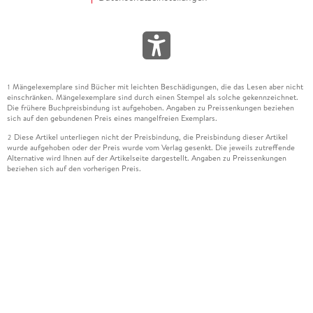
Mängelexemplare sind Bücher mit leichten Beschädigungen, die das Lesen aber nicht
1
einschränken. Mängelexemplare sind durch einen Stempel als solche gekennzeichnet.
Die frühere Buchpreisbindung ist aufgehoben. Angaben zu Preissenkungen beziehen
sich auf den gebundenen Preis eines mangelfreien Exemplars.
Diese Artikel unterliegen nicht der Preisbindung, die Preisbindung dieser Artikel
2
wurde aufgehoben oder der Preis wurde vom Verlag gesenkt. Die jeweils zutreffende
Alternative wird Ihnen auf der Artikelseite dargestellt. Angaben zu Preissenkungen
beziehen sich auf den vorherigen Preis.
Durch Öffnen der Leseprobe willigen Sie ein, dass Daten an den Anbieter der
3
Leseprobe übermittelt werden.
Der gebundene Preis dieses Artikels wird nach Ablauf des auf der Artikelseite
4
dargestellten Datums vom Verlag angehoben.
Der Preisvergleich bezieht sich auf die unverbindliche Preisempfehlung (UVP) des
5
Herstellers.
Der gebundene Preis dieses Artikels wurde vom Verlag gesenkt. Angaben zu
6
Preissenkungen beziehen sich auf den vorherigen Preis.
Die Preisbindung dieses Artikels wurde aufgehoben. Angaben zu Preissenkungen
7