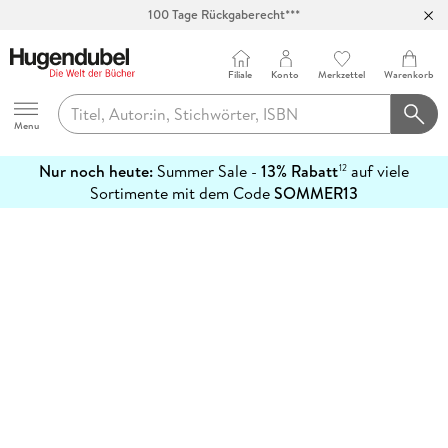
100 Tage Rückgaberecht***
Abholung in über 100 Filialen
Filiale
Konto
Merkzettel
Warenkorb
Hugendubel
Menu
Nur noch heute:
Summer Sale -
13% Rabatt
auf viele
12
mehr
Sortimente mit dem Code
SOMMER13
erfahren