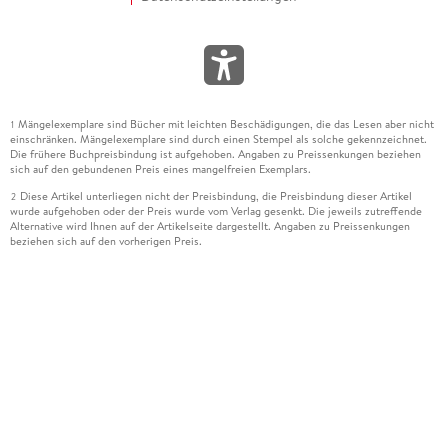
Mängelexemplare sind Bücher mit leichten Beschädigungen, die das Lesen aber nicht
1
einschränken. Mängelexemplare sind durch einen Stempel als solche gekennzeichnet.
Die frühere Buchpreisbindung ist aufgehoben. Angaben zu Preissenkungen beziehen
sich auf den gebundenen Preis eines mangelfreien Exemplars.
Diese Artikel unterliegen nicht der Preisbindung, die Preisbindung dieser Artikel
2
wurde aufgehoben oder der Preis wurde vom Verlag gesenkt. Die jeweils zutreffende
Alternative wird Ihnen auf der Artikelseite dargestellt. Angaben zu Preissenkungen
beziehen sich auf den vorherigen Preis.
Durch Öffnen der Leseprobe willigen Sie ein, dass Daten an den Anbieter der
3
Leseprobe übermittelt werden.
Der gebundene Preis dieses Artikels wird nach Ablauf des auf der Artikelseite
4
dargestellten Datums vom Verlag angehoben.
Der Preisvergleich bezieht sich auf die unverbindliche Preisempfehlung (UVP) des
5
Herstellers.
Der gebundene Preis dieses Artikels wurde vom Verlag gesenkt. Angaben zu
6
Preissenkungen beziehen sich auf den vorherigen Preis.
Die Preisbindung dieses Artikels wurde aufgehoben. Angaben zu Preissenkungen
7