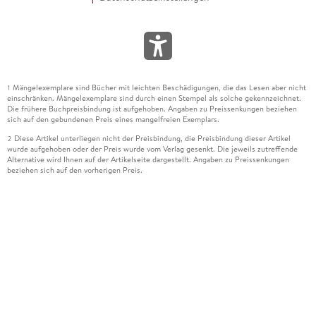
Mängelexemplare sind Bücher mit leichten Beschädigungen, die das Lesen aber nicht
1
einschränken. Mängelexemplare sind durch einen Stempel als solche gekennzeichnet.
Die frühere Buchpreisbindung ist aufgehoben. Angaben zu Preissenkungen beziehen
sich auf den gebundenen Preis eines mangelfreien Exemplars.
Diese Artikel unterliegen nicht der Preisbindung, die Preisbindung dieser Artikel
2
wurde aufgehoben oder der Preis wurde vom Verlag gesenkt. Die jeweils zutreffende
Alternative wird Ihnen auf der Artikelseite dargestellt. Angaben zu Preissenkungen
beziehen sich auf den vorherigen Preis.
Durch Öffnen der Leseprobe willigen Sie ein, dass Daten an den Anbieter der
3
Leseprobe übermittelt werden.
Der gebundene Preis dieses Artikels wird nach Ablauf des auf der Artikelseite
4
dargestellten Datums vom Verlag angehoben.
Der Preisvergleich bezieht sich auf die unverbindliche Preisempfehlung (UVP) des
5
Herstellers.
Der gebundene Preis dieses Artikels wurde vom Verlag gesenkt. Angaben zu
6
Preissenkungen beziehen sich auf den vorherigen Preis.
Die Preisbindung dieses Artikels wurde aufgehoben. Angaben zu Preissenkungen
7