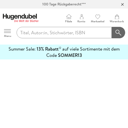
100 Tage Rückgaberecht***
Abholung in über 100 Filialen
Filiale
Konto
Merkzettel
Warenkorb
Hugendubel
Menu
Summer Sale:
13% Rabatt
auf viele Sortimente mit dem
12
mehr
Code
SOMMER13
erfahren