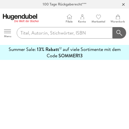
100 Tage Rückgaberecht***
Abholung in über 100 Filialen
Filiale
Konto
Merkzettel
Warenkorb
Hugendubel
Menu
Summer Sale:
13% Rabatt
auf viele Sortimente mit dem
12
mehr
Code
SOMMER13
erfahren