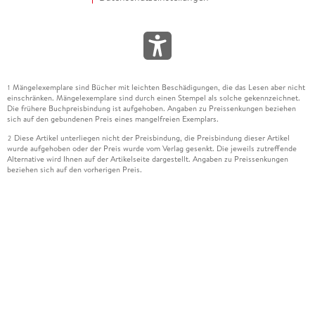
Mängelexemplare sind Bücher mit leichten Beschädigungen, die das Lesen aber nicht
1
einschränken. Mängelexemplare sind durch einen Stempel als solche gekennzeichnet.
Die frühere Buchpreisbindung ist aufgehoben. Angaben zu Preissenkungen beziehen
sich auf den gebundenen Preis eines mangelfreien Exemplars.
Diese Artikel unterliegen nicht der Preisbindung, die Preisbindung dieser Artikel
2
wurde aufgehoben oder der Preis wurde vom Verlag gesenkt. Die jeweils zutreffende
Alternative wird Ihnen auf der Artikelseite dargestellt. Angaben zu Preissenkungen
beziehen sich auf den vorherigen Preis.
Durch Öffnen der Leseprobe willigen Sie ein, dass Daten an den Anbieter der
3
Leseprobe übermittelt werden.
Der gebundene Preis dieses Artikels wird nach Ablauf des auf der Artikelseite
4
dargestellten Datums vom Verlag angehoben.
Der Preisvergleich bezieht sich auf die unverbindliche Preisempfehlung (UVP) des
5
Herstellers.
Der gebundene Preis dieses Artikels wurde vom Verlag gesenkt. Angaben zu
6
Preissenkungen beziehen sich auf den vorherigen Preis.
Die Preisbindung dieses Artikels wurde aufgehoben. Angaben zu Preissenkungen
7