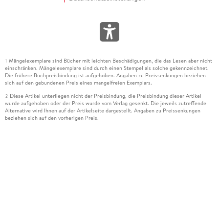
Mängelexemplare sind Bücher mit leichten Beschädigungen, die das Lesen aber nicht
1
einschränken. Mängelexemplare sind durch einen Stempel als solche gekennzeichnet.
Die frühere Buchpreisbindung ist aufgehoben. Angaben zu Preissenkungen beziehen
sich auf den gebundenen Preis eines mangelfreien Exemplars.
Diese Artikel unterliegen nicht der Preisbindung, die Preisbindung dieser Artikel
2
wurde aufgehoben oder der Preis wurde vom Verlag gesenkt. Die jeweils zutreffende
Alternative wird Ihnen auf der Artikelseite dargestellt. Angaben zu Preissenkungen
beziehen sich auf den vorherigen Preis.
Durch Öffnen der Leseprobe willigen Sie ein, dass Daten an den Anbieter der
3
Leseprobe übermittelt werden.
Der gebundene Preis dieses Artikels wird nach Ablauf des auf der Artikelseite
4
dargestellten Datums vom Verlag angehoben.
Der Preisvergleich bezieht sich auf die unverbindliche Preisempfehlung (UVP) des
5
Herstellers.
Der gebundene Preis dieses Artikels wurde vom Verlag gesenkt. Angaben zu
6
Preissenkungen beziehen sich auf den vorherigen Preis.
Die Preisbindung dieses Artikels wurde aufgehoben. Angaben zu Preissenkungen
7