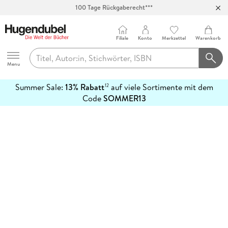
100 Tage Rückgaberecht***
Abholung in über 100 Filialen
Filiale
Konto
Merkzettel
Warenkorb
Hugendubel
Menu
Summer Sale:
13% Rabatt
auf viele Sortimente mit dem
12
mehr
Code
SOMMER13
erfahren