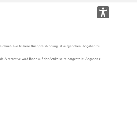
eichnet. Die frühere Buchpreisbindung ist aufgehoben. Angaben zu
e Alternative wird Ihnen auf der Artikelseite dargestellt. Angaben zu
ur Abholung mit Zahlung in der Filiale möglich. Der Gutschein ist nicht
t und das Hugendubel Hörbuch Abo. Der Gutschein ist nicht mit anderen