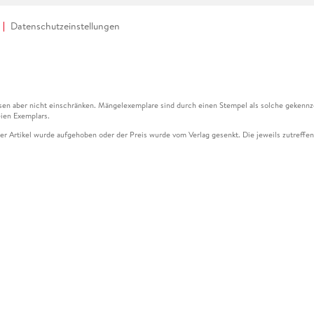
Datenschutzeinstellungen
en aber nicht einschränken. Mängelexemplare sind durch einen Stempel als solche gekennz
ien Exemplars.
ser Artikel wurde aufgehoben oder der Preis wurde vom Verlag gesenkt. Die jeweils zutreffend
ter der Leseprobe übermittelt werden.
kelseite dargestellten Datums vom Verlag angehoben.
g (UVP) des Herstellers.
n zu Preissenkungen beziehen sich auf den vorherigen Preis.
senkungen beziehen sich auf den letzten gebundenen Preis.
kelseite dargestellten Datums vom Verlag angehoben.
n den Gutschein ausschließlich online einlösen unter www.hugendubel.de. Keine Bestellung z
und eBooks) sowie für preisgebundene Kalender, tolino shine (4016621130466), tolino selec
cht möglich. Ein Weiterverkauf und der Handel des Gutscheincodes sind nicht gestattet.