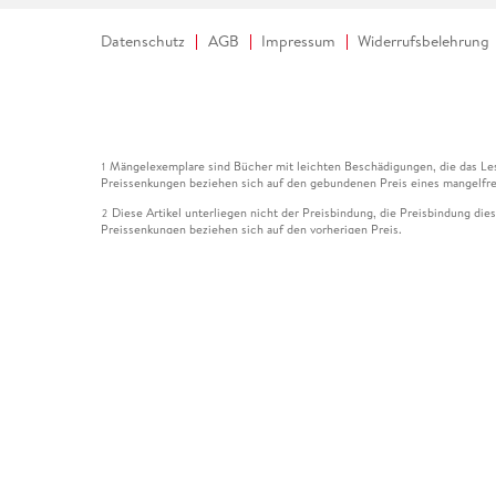
Datenschutz
AGB
Impressum
Widerrufsbelehrung
Mängelexemplare sind Bücher mit leichten Beschädigungen, die das Les
1
Preissenkungen beziehen sich auf den gebundenen Preis eines mangelfre
Diese Artikel unterliegen nicht der Preisbindung, die Preisbindung die
2
Preissenkungen beziehen sich auf den vorherigen Preis.
Durch Öffnen der Leseprobe willigen Sie ein, dass Daten an den Anbie
3
Der gebundene Preis dieses Artikels wird nach Ablauf des auf der Arti
4
Der Preisvergleich bezieht sich auf die unverbindliche Preisempfehlun
5
Der gebundene Preis dieses Artikels wurde vom Verlag gesenkt. Angabe
6
Die Preisbindung dieses Artikels wurde aufgehoben. Angaben zu Preis
7
Der gebundene Preis dieses Artikels wird nach Ablauf des auf der Arti
8
Ihr Gutschein SOMMER13 gilt bis einschließlich 10.08.2026. Sie könne
12
gültig für gesetzlich preisgebundene Artikel (deutschsprachige Bücher 
Gutscheinen und Geschenkkarten kombinierbar. Eine Barauszahlung ist ni