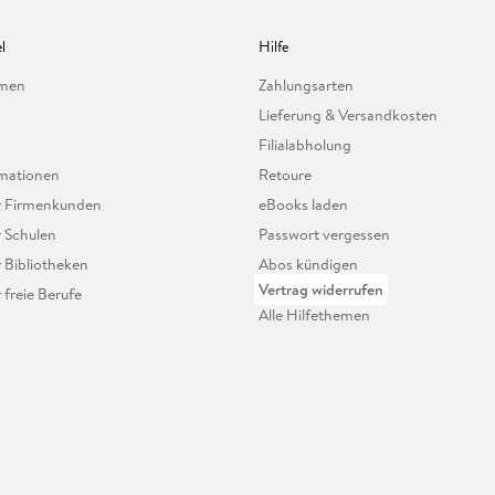
l
Hilfe
hmen
Zahlungsarten
Lieferung & Versandkosten
Filialabholung
mationen
Retoure
ür Firmenkunden
eBooks laden
r Schulen
Passwort vergessen
r Bibliotheken
Abos kündigen
Vertrag widerrufen
r freie Berufe
Alle Hilfethemen