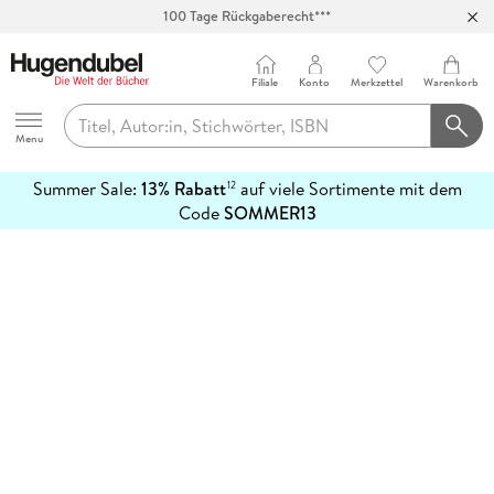
100 Tage Rückgaberecht***
Abholung in über 100 Filialen
Filiale
Konto
Merkzettel
Warenkorb
Hugendubel
Menu
Summer Sale:
13% Rabatt
auf viele Sortimente mit dem
12
mehr
Code
SOMMER13
erfahren