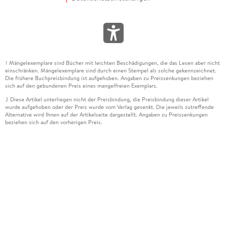
Mängelexemplare sind Bücher mit leichten Beschädigungen, die das Lesen aber nicht
1
einschränken. Mängelexemplare sind durch einen Stempel als solche gekennzeichnet.
Die frühere Buchpreisbindung ist aufgehoben. Angaben zu Preissenkungen beziehen
sich auf den gebundenen Preis eines mangelfreien Exemplars.
Diese Artikel unterliegen nicht der Preisbindung, die Preisbindung dieser Artikel
2
wurde aufgehoben oder der Preis wurde vom Verlag gesenkt. Die jeweils zutreffende
Alternative wird Ihnen auf der Artikelseite dargestellt. Angaben zu Preissenkungen
beziehen sich auf den vorherigen Preis.
Durch Öffnen der Leseprobe willigen Sie ein, dass Daten an den Anbieter der
3
Leseprobe übermittelt werden.
Der gebundene Preis dieses Artikels wird nach Ablauf des auf der Artikelseite
4
dargestellten Datums vom Verlag angehoben.
Der Preisvergleich bezieht sich auf die unverbindliche Preisempfehlung (UVP) des
5
Herstellers.
Der gebundene Preis dieses Artikels wurde vom Verlag gesenkt. Angaben zu
6
Preissenkungen beziehen sich auf den vorherigen Preis.
Die Preisbindung dieses Artikels wurde aufgehoben. Angaben zu Preissenkungen
7