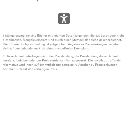
Mängelexemplare sind Bücher mit leichten Beschädigungen, die das Lesen aber nicht
1
einschränken. Mängelexemplare sind durch einen Stempel als solche gekennzeichnet.
Die frühere Buchpreisbindung ist aufgehoben. Angaben zu Preissenkungen beziehen
sich auf den gebundenen Preis eines mangelfreien Exemplars.
Diese Artikel unterliegen nicht der Preisbindung, die Preisbindung dieser Artikel
2
wurde aufgehoben oder der Preis wurde vom Verlag gesenkt. Die jeweils zutreffende
Alternative wird Ihnen auf der Artikelseite dargestellt. Angaben zu Preissenkungen
beziehen sich auf den vorherigen Preis.
Durch Öffnen der Leseprobe willigen Sie ein, dass Daten an den Anbieter der
3
Leseprobe übermittelt werden.
Der gebundene Preis dieses Artikels wird nach Ablauf des auf der Artikelseite
4
dargestellten Datums vom Verlag angehoben.
Der Preisvergleich bezieht sich auf die unverbindliche Preisempfehlung (UVP) des
5
Herstellers.
Der gebundene Preis dieses Artikels wurde vom Verlag gesenkt. Angaben zu
6
Preissenkungen beziehen sich auf den vorherigen Preis.
Die Preisbindung dieses Artikels wurde aufgehoben. Angaben zu Preissenkungen
7