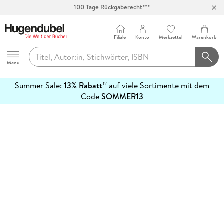
100 Tage Rückgaberecht***
Abholung in über 100 Filialen
Filiale
Konto
Merkzettel
Warenkorb
Hugendubel
Menu
Summer Sale:
13% Rabatt
auf viele Sortimente mit dem
12
mehr
Code
SOMMER13
erfahren