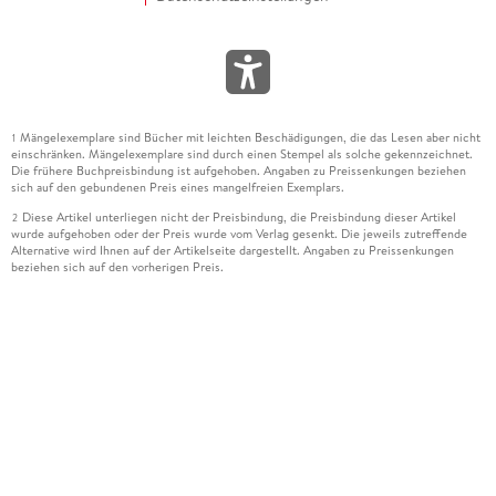
Mängelexemplare sind Bücher mit leichten Beschädigungen, die das Lesen aber nicht
1
einschränken. Mängelexemplare sind durch einen Stempel als solche gekennzeichnet.
Die frühere Buchpreisbindung ist aufgehoben. Angaben zu Preissenkungen beziehen
sich auf den gebundenen Preis eines mangelfreien Exemplars.
Diese Artikel unterliegen nicht der Preisbindung, die Preisbindung dieser Artikel
2
wurde aufgehoben oder der Preis wurde vom Verlag gesenkt. Die jeweils zutreffende
Alternative wird Ihnen auf der Artikelseite dargestellt. Angaben zu Preissenkungen
beziehen sich auf den vorherigen Preis.
Durch Öffnen der Leseprobe willigen Sie ein, dass Daten an den Anbieter der
3
Leseprobe übermittelt werden.
Der gebundene Preis dieses Artikels wird nach Ablauf des auf der Artikelseite
4
dargestellten Datums vom Verlag angehoben.
Der Preisvergleich bezieht sich auf die unverbindliche Preisempfehlung (UVP) des
5
Herstellers.
Der gebundene Preis dieses Artikels wurde vom Verlag gesenkt. Angaben zu
6
Preissenkungen beziehen sich auf den vorherigen Preis.
Die Preisbindung dieses Artikels wurde aufgehoben. Angaben zu Preissenkungen
7