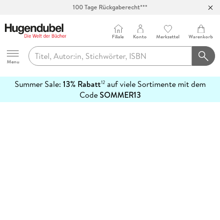
100 Tage Rückgaberecht***
Abholung in über 100 Filialen
Filiale
Konto
Merkzettel
Warenkorb
Hugendubel
Menu
Summer Sale:
13% Rabatt
auf viele Sortimente mit dem
12
mehr
Code
SOMMER13
erfahren