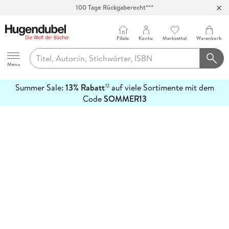
100 Tage Rückgaberecht***
Abholung in über 100 Filialen
Filiale
Konto
Merkzettel
Warenkorb
Hugendubel
Menu
Summer Sale:
13% Rabatt
auf viele Sortimente mit dem
12
mehr
Code
SOMMER13
erfahren