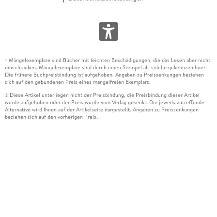
Mängelexemplare sind Bücher mit leichten Beschädigungen, die das Lesen aber nicht
1
einschränken. Mängelexemplare sind durch einen Stempel als solche gekennzeichnet.
Die frühere Buchpreisbindung ist aufgehoben. Angaben zu Preissenkungen beziehen
sich auf den gebundenen Preis eines mangelfreien Exemplars.
Diese Artikel unterliegen nicht der Preisbindung, die Preisbindung dieser Artikel
2
wurde aufgehoben oder der Preis wurde vom Verlag gesenkt. Die jeweils zutreffende
Alternative wird Ihnen auf der Artikelseite dargestellt. Angaben zu Preissenkungen
beziehen sich auf den vorherigen Preis.
Durch Öffnen der Leseprobe willigen Sie ein, dass Daten an den Anbieter der
3
Leseprobe übermittelt werden.
Der gebundene Preis dieses Artikels wird nach Ablauf des auf der Artikelseite
4
dargestellten Datums vom Verlag angehoben.
Der Preisvergleich bezieht sich auf die unverbindliche Preisempfehlung (UVP) des
5
Herstellers.
Der gebundene Preis dieses Artikels wurde vom Verlag gesenkt. Angaben zu
6
Preissenkungen beziehen sich auf den vorherigen Preis.
Die Preisbindung dieses Artikels wurde aufgehoben. Angaben zu Preissenkungen
7