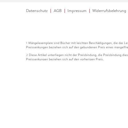
Datenschutz
AGB
Impressum
Widerrufsbelehrung
Mängelexemplare sind Bücher mit leichten Beschädigungen, die das Les
1
Preissenkungen beziehen sich auf den gebundenen Preis eines mangelfre
Diese Artikel unterliegen nicht der Preisbindung, die Preisbindung die
2
Preissenkungen beziehen sich auf den vorherigen Preis.
Durch Öffnen der Leseprobe willigen Sie ein, dass Daten an den Anbie
3
Der gebundene Preis dieses Artikels wird nach Ablauf des auf der Arti
4
Der Preisvergleich bezieht sich auf die unverbindliche Preisempfehlun
5
Der gebundene Preis dieses Artikels wurde vom Verlag gesenkt. Angabe
6
Die Preisbindung dieses Artikels wurde aufgehoben. Angaben zu Preis
7
Der gebundene Preis dieses Artikels wird nach Ablauf des auf der Arti
8
Ihr Gutschein SOMMER13 gilt bis einschließlich 10.08.2026. Sie könne
12
gültig für gesetzlich preisgebundene Artikel (deutschsprachige Bücher 
Gutscheinen und Geschenkkarten kombinierbar. Eine Barauszahlung ist ni