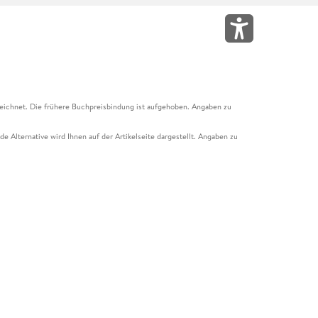
eichnet. Die frühere Buchpreisbindung ist aufgehoben. Angaben zu
e Alternative wird Ihnen auf der Artikelseite dargestellt. Angaben zu
ur Abholung mit Zahlung in der Filiale möglich. Der Gutschein ist nicht
t und das Hugendubel Hörbuch Abo. Der Gutschein ist nicht mit anderen