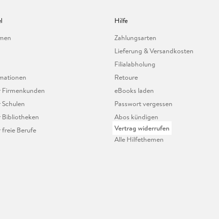
l
Hilfe
hmen
Zahlungsarten
Lieferung & Versandkosten
Filialabholung
mationen
Retoure
ür Firmenkunden
eBooks laden
r Schulen
Passwort vergessen
r Bibliotheken
Abos kündigen
Vertrag widerrufen
r freie Berufe
Alle Hilfethemen