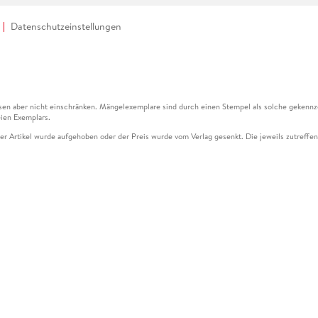
Datenschutzeinstellungen
en aber nicht einschränken. Mängelexemplare sind durch einen Stempel als solche gekennz
ien Exemplars.
ser Artikel wurde aufgehoben oder der Preis wurde vom Verlag gesenkt. Die jeweils zutreffend
ter der Leseprobe übermittelt werden.
kelseite dargestellten Datums vom Verlag angehoben.
g (UVP) des Herstellers.
n zu Preissenkungen beziehen sich auf den vorherigen Preis.
senkungen beziehen sich auf den letzten gebundenen Preis.
kelseite dargestellten Datums vom Verlag angehoben.
n den Gutschein ausschließlich online einlösen unter www.hugendubel.de. Keine Bestellung z
und eBooks) sowie für preisgebundene Kalender, tolino shine (4016621130466), tolino selec
cht möglich. Ein Weiterverkauf und der Handel des Gutscheincodes sind nicht gestattet.