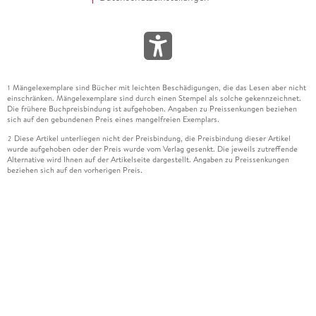
Mängelexemplare sind Bücher mit leichten Beschädigungen, die das Lesen aber nicht
1
einschränken. Mängelexemplare sind durch einen Stempel als solche gekennzeichnet.
Die frühere Buchpreisbindung ist aufgehoben. Angaben zu Preissenkungen beziehen
sich auf den gebundenen Preis eines mangelfreien Exemplars.
Diese Artikel unterliegen nicht der Preisbindung, die Preisbindung dieser Artikel
2
wurde aufgehoben oder der Preis wurde vom Verlag gesenkt. Die jeweils zutreffende
Alternative wird Ihnen auf der Artikelseite dargestellt. Angaben zu Preissenkungen
beziehen sich auf den vorherigen Preis.
Durch Öffnen der Leseprobe willigen Sie ein, dass Daten an den Anbieter der
3
Leseprobe übermittelt werden.
Der gebundene Preis dieses Artikels wird nach Ablauf des auf der Artikelseite
4
dargestellten Datums vom Verlag angehoben.
Der Preisvergleich bezieht sich auf die unverbindliche Preisempfehlung (UVP) des
5
Herstellers.
Der gebundene Preis dieses Artikels wurde vom Verlag gesenkt. Angaben zu
6
Preissenkungen beziehen sich auf den vorherigen Preis.
Die Preisbindung dieses Artikels wurde aufgehoben. Angaben zu Preissenkungen
7