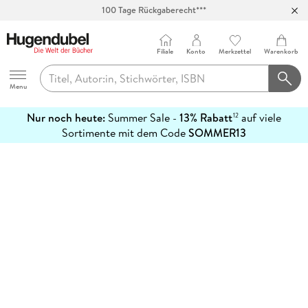
100 Tage Rückgaberecht***
Abholung in über 100 Filialen
Filiale
Konto
Merkzettel
Warenkorb
Hugendubel
Menu
Nur noch heute:
Summer Sale -
13% Rabatt
auf viele
12
mehr
Sortimente mit dem Code
SOMMER13
erfahren