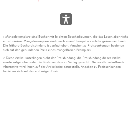
Mängelexemplare sind Bücher mit leichten Beschädigungen, die das Lesen aber nicht
1
einschränken. Mängelexemplare sind durch einen Stempel als solche gekennzeichnet.
Die frühere Buchpreisbindung ist aufgehoben. Angaben zu Preissenkungen beziehen
sich auf den gebundenen Preis eines mangelfreien Exemplars.
Diese Artikel unterliegen nicht der Preisbindung, die Preisbindung dieser Artikel
2
wurde aufgehoben oder der Preis wurde vom Verlag gesenkt. Die jeweils zutreffende
Alternative wird Ihnen auf der Artikelseite dargestellt. Angaben zu Preissenkungen
beziehen sich auf den vorherigen Preis.
Durch Öffnen der Leseprobe willigen Sie ein, dass Daten an den Anbieter der
3
Leseprobe übermittelt werden.
Der gebundene Preis dieses Artikels wird nach Ablauf des auf der Artikelseite
4
dargestellten Datums vom Verlag angehoben.
Der Preisvergleich bezieht sich auf die unverbindliche Preisempfehlung (UVP) des
5
Herstellers.
Der gebundene Preis dieses Artikels wurde vom Verlag gesenkt. Angaben zu
6
Preissenkungen beziehen sich auf den vorherigen Preis.
Die Preisbindung dieses Artikels wurde aufgehoben. Angaben zu Preissenkungen
7