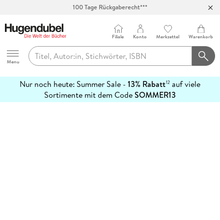
100 Tage Rückgaberecht***
Abholung in über 100 Filialen
Filiale
Konto
Merkzettel
Warenkorb
Hugendubel
Menu
Nur noch heute: Summer Sale -
13% Rabatt
auf viele
12
mehr
Sortimente mit dem Code
SOMMER13
erfahren