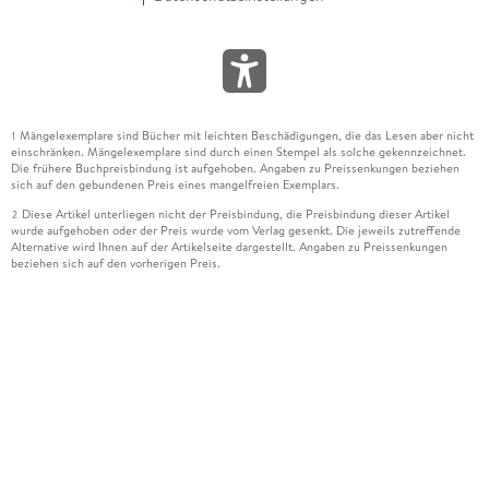
Mängelexemplare sind Bücher mit leichten Beschädigungen, die das Lesen aber nicht
1
einschränken. Mängelexemplare sind durch einen Stempel als solche gekennzeichnet.
Die frühere Buchpreisbindung ist aufgehoben. Angaben zu Preissenkungen beziehen
sich auf den gebundenen Preis eines mangelfreien Exemplars.
Diese Artikel unterliegen nicht der Preisbindung, die Preisbindung dieser Artikel
2
wurde aufgehoben oder der Preis wurde vom Verlag gesenkt. Die jeweils zutreffende
Alternative wird Ihnen auf der Artikelseite dargestellt. Angaben zu Preissenkungen
beziehen sich auf den vorherigen Preis.
Durch Öffnen der Leseprobe willigen Sie ein, dass Daten an den Anbieter der
3
Leseprobe übermittelt werden.
Der gebundene Preis dieses Artikels wird nach Ablauf des auf der Artikelseite
4
dargestellten Datums vom Verlag angehoben.
Der Preisvergleich bezieht sich auf die unverbindliche Preisempfehlung (UVP) des
5
Herstellers.
Der gebundene Preis dieses Artikels wurde vom Verlag gesenkt. Angaben zu
6
Preissenkungen beziehen sich auf den vorherigen Preis.
Die Preisbindung dieses Artikels wurde aufgehoben. Angaben zu Preissenkungen
7