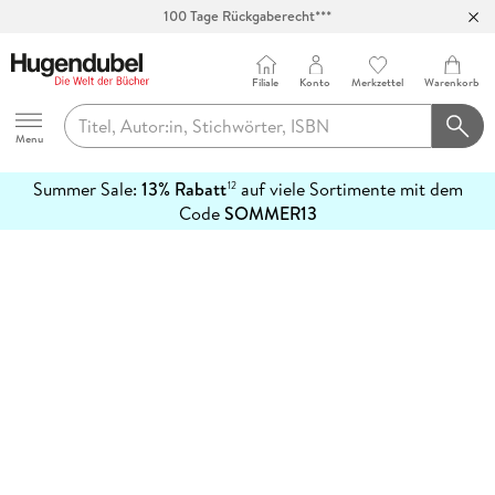
100 Tage Rückgaberecht***
Abholung in über 100 Filialen
Filiale
Konto
Merkzettel
Warenkorb
Hugendubel
Menu
Summer Sale:
13% Rabatt
auf viele Sortimente mit dem
12
mehr
Code
SOMMER13
erfahren