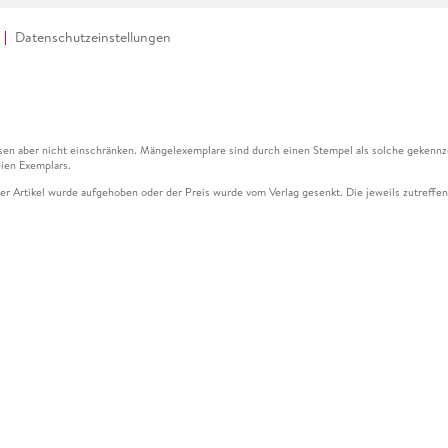
Datenschutzeinstellungen
en aber nicht einschränken. Mängelexemplare sind durch einen Stempel als solche gekennz
ien Exemplars.
ser Artikel wurde aufgehoben oder der Preis wurde vom Verlag gesenkt. Die jeweils zutreffend
ter der Leseprobe übermittelt werden.
kelseite dargestellten Datums vom Verlag angehoben.
g (UVP) des Herstellers.
n zu Preissenkungen beziehen sich auf den vorherigen Preis.
senkungen beziehen sich auf den letzten gebundenen Preis.
kelseite dargestellten Datums vom Verlag angehoben.
n den Gutschein ausschließlich online einlösen unter www.hugendubel.de. Keine Bestellung z
und eBooks) sowie für preisgebundene Kalender, tolino shine (4016621130466), tolino selec
cht möglich. Ein Weiterverkauf und der Handel des Gutscheincodes sind nicht gestattet.