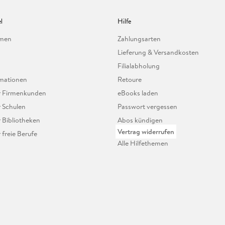
l
Hilfe
hmen
Zahlungsarten
Lieferung & Versandkosten
Filialabholung
mationen
Retoure
ür Firmenkunden
eBooks laden
r Schulen
Passwort vergessen
r Bibliotheken
Abos kündigen
Vertrag widerrufen
r freie Berufe
Alle Hilfethemen