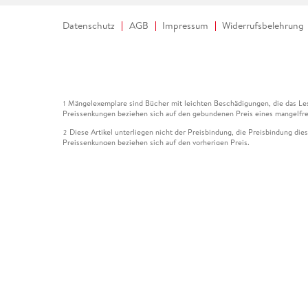
Datenschutz
AGB
Impressum
Widerrufsbelehrung
Mängelexemplare sind Bücher mit leichten Beschädigungen, die das Les
1
Preissenkungen beziehen sich auf den gebundenen Preis eines mangelfre
Diese Artikel unterliegen nicht der Preisbindung, die Preisbindung die
2
Preissenkungen beziehen sich auf den vorherigen Preis.
Durch Öffnen der Leseprobe willigen Sie ein, dass Daten an den Anbie
3
Der gebundene Preis dieses Artikels wird nach Ablauf des auf der Arti
4
Der Preisvergleich bezieht sich auf die unverbindliche Preisempfehlun
5
Der gebundene Preis dieses Artikels wurde vom Verlag gesenkt. Angabe
6
Die Preisbindung dieses Artikels wurde aufgehoben. Angaben zu Preis
7
Der gebundene Preis dieses Artikels wird nach Ablauf des auf der Arti
8
Ihr Gutschein SOMMER13 gilt bis einschließlich 10.08.2026. Sie könne
12
gültig für gesetzlich preisgebundene Artikel (deutschsprachige Bücher 
Gutscheinen und Geschenkkarten kombinierbar. Eine Barauszahlung ist ni