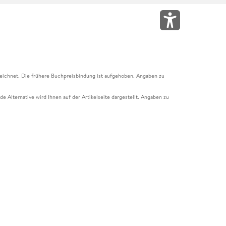
eichnet. Die frühere Buchpreisbindung ist aufgehoben. Angaben zu
e Alternative wird Ihnen auf der Artikelseite dargestellt. Angaben zu
ur Abholung mit Zahlung in der Filiale möglich. Der Gutschein ist nicht
t und das Hugendubel Hörbuch Abo. Der Gutschein ist nicht mit anderen