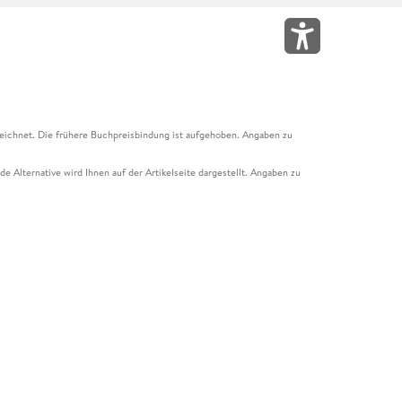
eichnet. Die frühere Buchpreisbindung ist aufgehoben. Angaben zu
e Alternative wird Ihnen auf der Artikelseite dargestellt. Angaben zu
ur Abholung mit Zahlung in der Filiale möglich. Der Gutschein ist nicht
t und das Hugendubel Hörbuch Abo. Der Gutschein ist nicht mit anderen