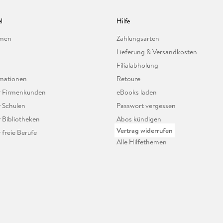
l
Hilfe
hmen
Zahlungsarten
Lieferung & Versandkosten
Filialabholung
mationen
Retoure
ür Firmenkunden
eBooks laden
r Schulen
Passwort vergessen
r Bibliotheken
Abos kündigen
Vertrag widerrufen
r freie Berufe
Alle Hilfethemen