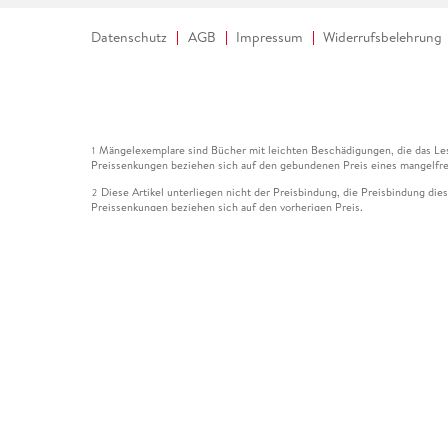
Datenschutz
AGB
Impressum
Widerrufsbelehrung
Mängelexemplare sind Bücher mit leichten Beschädigungen, die das Les
1
Preissenkungen beziehen sich auf den gebundenen Preis eines mangelfre
Diese Artikel unterliegen nicht der Preisbindung, die Preisbindung die
2
Preissenkungen beziehen sich auf den vorherigen Preis.
Durch Öffnen der Leseprobe willigen Sie ein, dass Daten an den Anbie
3
Der gebundene Preis dieses Artikels wird nach Ablauf des auf der Arti
4
Der Preisvergleich bezieht sich auf die unverbindliche Preisempfehlun
5
Der gebundene Preis dieses Artikels wurde vom Verlag gesenkt. Angabe
6
Die Preisbindung dieses Artikels wurde aufgehoben. Angaben zu Preis
7
Der gebundene Preis dieses Artikels wird nach Ablauf des auf der Arti
8
Ihr Gutschein SOMMER13 gilt bis einschließlich 10.08.2026. Sie könne
12
gültig für gesetzlich preisgebundene Artikel (deutschsprachige Bücher 
Gutscheinen und Geschenkkarten kombinierbar. Eine Barauszahlung ist ni