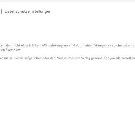
Datenschutzeinstellungen
en aber nicht einschränken. Mängelexemplare sind durch einen Stempel als solche gekennz
ien Exemplars.
ser Artikel wurde aufgehoben oder der Preis wurde vom Verlag gesenkt. Die jeweils zutreffend
ter der Leseprobe übermittelt werden.
kelseite dargestellten Datums vom Verlag angehoben.
g (UVP) des Herstellers.
n zu Preissenkungen beziehen sich auf den vorherigen Preis.
senkungen beziehen sich auf den letzten gebundenen Preis.
kelseite dargestellten Datums vom Verlag angehoben.
n den Gutschein ausschließlich online einlösen unter www.hugendubel.de. Keine Bestellung z
und eBooks) sowie für preisgebundene Kalender, tolino shine (4016621130466), tolino selec
cht möglich. Ein Weiterverkauf und der Handel des Gutscheincodes sind nicht gestattet.