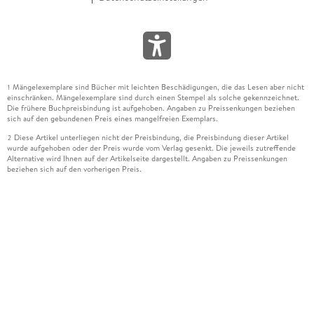
Mängelexemplare sind Bücher mit leichten Beschädigungen, die das Lesen aber nicht
1
einschränken. Mängelexemplare sind durch einen Stempel als solche gekennzeichnet.
Die frühere Buchpreisbindung ist aufgehoben. Angaben zu Preissenkungen beziehen
sich auf den gebundenen Preis eines mangelfreien Exemplars.
Diese Artikel unterliegen nicht der Preisbindung, die Preisbindung dieser Artikel
2
wurde aufgehoben oder der Preis wurde vom Verlag gesenkt. Die jeweils zutreffende
Alternative wird Ihnen auf der Artikelseite dargestellt. Angaben zu Preissenkungen
beziehen sich auf den vorherigen Preis.
Durch Öffnen der Leseprobe willigen Sie ein, dass Daten an den Anbieter der
3
Leseprobe übermittelt werden.
Der gebundene Preis dieses Artikels wird nach Ablauf des auf der Artikelseite
4
dargestellten Datums vom Verlag angehoben.
Der Preisvergleich bezieht sich auf die unverbindliche Preisempfehlung (UVP) des
5
Herstellers.
Der gebundene Preis dieses Artikels wurde vom Verlag gesenkt. Angaben zu
6
Preissenkungen beziehen sich auf den vorherigen Preis.
Die Preisbindung dieses Artikels wurde aufgehoben. Angaben zu Preissenkungen
7