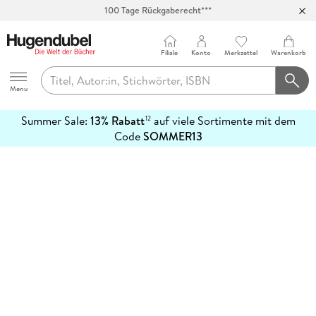
100 Tage Rückgaberecht***
Abholung in über 100 Filialen
Filiale
Konto
Merkzettel
Warenkorb
Hugendubel
Menu
Summer Sale:
13% Rabatt
auf viele Sortimente mit dem
12
mehr
Code
SOMMER13
erfahren