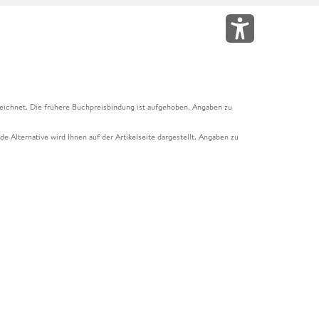
eichnet. Die frühere Buchpreisbindung ist aufgehoben. Angaben zu
e Alternative wird Ihnen auf der Artikelseite dargestellt. Angaben zu
ur Abholung mit Zahlung in der Filiale möglich. Der Gutschein ist nicht
t und das Hugendubel Hörbuch Abo. Der Gutschein ist nicht mit anderen