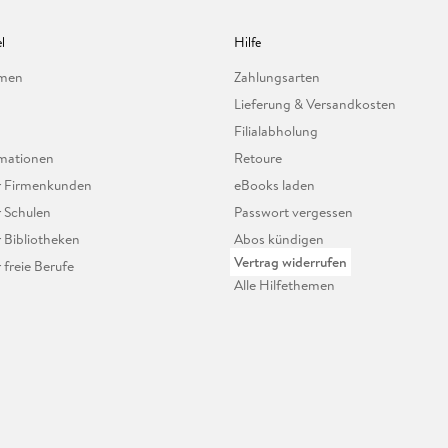
l
Hilfe
hmen
Zahlungsarten
Lieferung & Versandkosten
Filialabholung
mationen
Retoure
ür Firmenkunden
eBooks laden
r Schulen
Passwort vergessen
r Bibliotheken
Abos kündigen
Vertrag widerrufen
r freie Berufe
Alle Hilfethemen