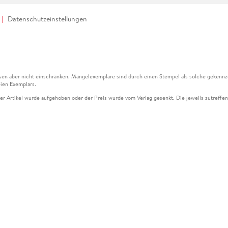
Datenschutzeinstellungen
en aber nicht einschränken. Mängelexemplare sind durch einen Stempel als solche gekennz
ien Exemplars.
ser Artikel wurde aufgehoben oder der Preis wurde vom Verlag gesenkt. Die jeweils zutreffend
ter der Leseprobe übermittelt werden.
kelseite dargestellten Datums vom Verlag angehoben.
g (UVP) des Herstellers.
n zu Preissenkungen beziehen sich auf den vorherigen Preis.
senkungen beziehen sich auf den letzten gebundenen Preis.
kelseite dargestellten Datums vom Verlag angehoben.
n den Gutschein ausschließlich online einlösen unter www.hugendubel.de. Keine Bestellung z
und eBooks) sowie für preisgebundene Kalender, tolino shine (4016621130466), tolino selec
cht möglich. Ein Weiterverkauf und der Handel des Gutscheincodes sind nicht gestattet.