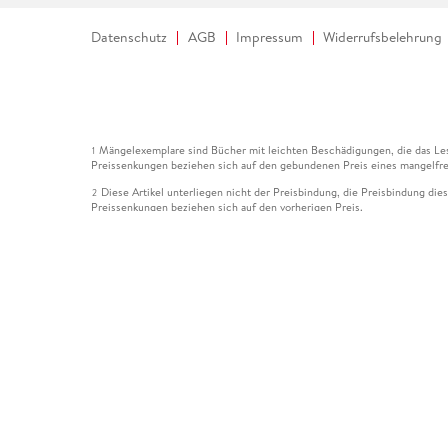
Datenschutz
AGB
Impressum
Widerrufsbelehrung
Mängelexemplare sind Bücher mit leichten Beschädigungen, die das Les
1
Preissenkungen beziehen sich auf den gebundenen Preis eines mangelfre
Diese Artikel unterliegen nicht der Preisbindung, die Preisbindung die
2
Preissenkungen beziehen sich auf den vorherigen Preis.
Durch Öffnen der Leseprobe willigen Sie ein, dass Daten an den Anbie
3
Der gebundene Preis dieses Artikels wird nach Ablauf des auf der Arti
4
Der Preisvergleich bezieht sich auf die unverbindliche Preisempfehlun
5
Der gebundene Preis dieses Artikels wurde vom Verlag gesenkt. Angabe
6
Die Preisbindung dieses Artikels wurde aufgehoben. Angaben zu Preis
7
Der gebundene Preis dieses Artikels wird nach Ablauf des auf der Arti
8
Ihr Gutschein SOMMER13 gilt bis einschließlich 10.08.2026. Sie könne
12
gültig für gesetzlich preisgebundene Artikel (deutschsprachige Bücher 
Gutscheinen und Geschenkkarten kombinierbar. Eine Barauszahlung ist ni