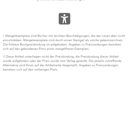
Mängelexemplare sind Bücher mit leichten Beschädigungen, die das Lesen aber nicht
1
einschränken. Mängelexemplare sind durch einen Stempel als solche gekennzeichnet.
Die frühere Buchpreisbindung ist aufgehoben. Angaben zu Preissenkungen beziehen
sich auf den gebundenen Preis eines mangelfreien Exemplars.
Diese Artikel unterliegen nicht der Preisbindung, die Preisbindung dieser Artikel
2
wurde aufgehoben oder der Preis wurde vom Verlag gesenkt. Die jeweils zutreffende
Alternative wird Ihnen auf der Artikelseite dargestellt. Angaben zu Preissenkungen
beziehen sich auf den vorherigen Preis.
Durch Öffnen der Leseprobe willigen Sie ein, dass Daten an den Anbieter der
3
Leseprobe übermittelt werden.
Der gebundene Preis dieses Artikels wird nach Ablauf des auf der Artikelseite
4
dargestellten Datums vom Verlag angehoben.
Der Preisvergleich bezieht sich auf die unverbindliche Preisempfehlung (UVP) des
5
Herstellers.
Der gebundene Preis dieses Artikels wurde vom Verlag gesenkt. Angaben zu
6
Preissenkungen beziehen sich auf den vorherigen Preis.
Die Preisbindung dieses Artikels wurde aufgehoben. Angaben zu Preissenkungen
7