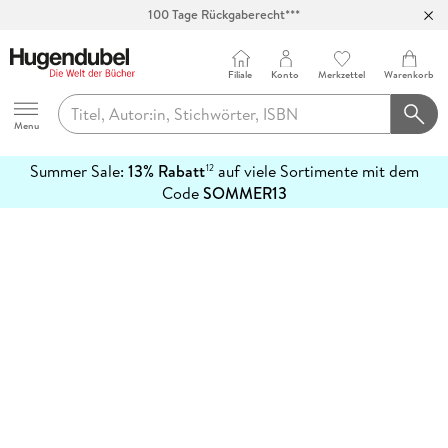
100 Tage Rückgaberecht***
Abholung in über 100 Filialen
Filiale
Konto
Merkzettel
Warenkorb
Hugendubel
Menu
Summer Sale:
13% Rabatt
auf viele Sortimente mit dem
12
mehr
Code
SOMMER13
erfahren