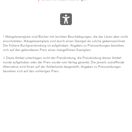
Mängelexemplare sind Bücher mit leichten Beschädigungen, die das Lesen aber nicht
1
einschränken. Mängelexemplare sind durch einen Stempel als solche gekennzeichnet.
Die frühere Buchpreisbindung ist aufgehoben. Angaben zu Preissenkungen beziehen
sich auf den gebundenen Preis eines mangelfreien Exemplars.
Diese Artikel unterliegen nicht der Preisbindung, die Preisbindung dieser Artikel
2
wurde aufgehoben oder der Preis wurde vom Verlag gesenkt. Die jeweils zutreffende
Alternative wird Ihnen auf der Artikelseite dargestellt. Angaben zu Preissenkungen
beziehen sich auf den vorherigen Preis.
Durch Öffnen der Leseprobe willigen Sie ein, dass Daten an den Anbieter der
3
Leseprobe übermittelt werden.
Der gebundene Preis dieses Artikels wird nach Ablauf des auf der Artikelseite
4
dargestellten Datums vom Verlag angehoben.
Der Preisvergleich bezieht sich auf die unverbindliche Preisempfehlung (UVP) des
5
Herstellers.
Der gebundene Preis dieses Artikels wurde vom Verlag gesenkt. Angaben zu
6
Preissenkungen beziehen sich auf den vorherigen Preis.
Die Preisbindung dieses Artikels wurde aufgehoben. Angaben zu Preissenkungen
7