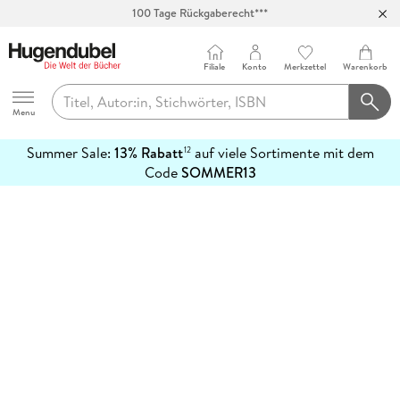
100 Tage Rückgaberecht***
Abholung in über 100 Filialen
Filiale
Konto
Merkzettel
Warenkorb
Hugendubel
Menu
Summer Sale:
13% Rabatt
auf viele Sortimente mit dem
12
mehr
Code
SOMMER13
erfahren